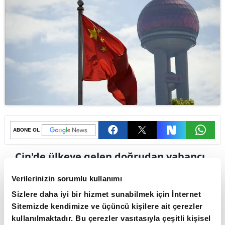
ABONE OL
Çin'de ülkeye gelen doğrudan yabancı
yatırımlarda önceki 2 yılda kaydedilen
Verilerinizin sorumlu kullanımı
düşüş, bu yılın 11 ayında da devam
Sizlere daha iyi bir hizmet sunabilmek için İnternet
etti.
Sitemizde kendimize ve üçüncü kişilere ait çerezler
kullanılmaktadır. Bu çerezler vasıtasıyla çeşitli kişisel
Çin Ticaret Bakanlığından yapılan açıklamaya