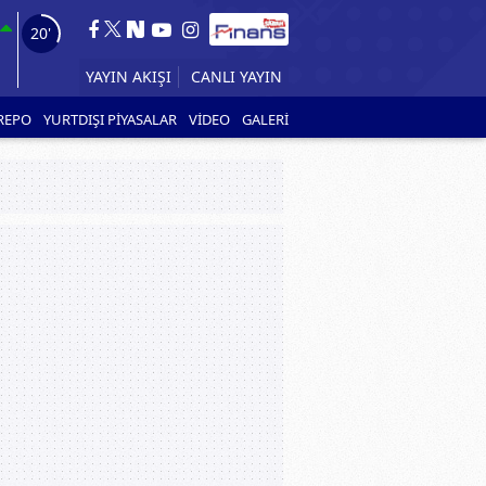
18'
CANLI YAYIN
YAYIN AKIŞI
REPO
YURTDIŞI PİYASALAR
VİDEO
GALERİ