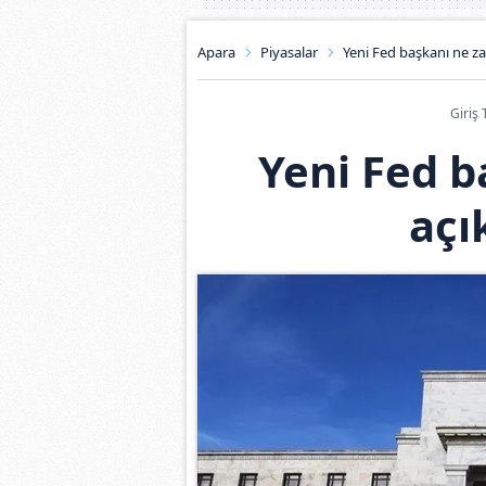
Apara
Piyasalar
Yeni Fed başkanı ne z
Giriş 
Yeni Fed 
açı