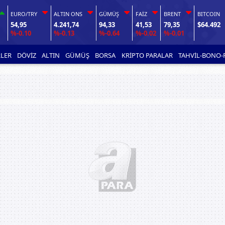
EURO/TRY
ALTIN ONS
GÜMÜŞ
FAİZ
BRENT
BITCOIN
54,95
4.241,74
94,33
41,53
79,35
$64.492
%-0.10
%-0.13
%-0.64
%-0.02
%-0.01
LER
DÖVİZ
ALTIN
GÜMÜŞ
BORSA
KRİPTO PARALAR
TAHVİL-BONO-