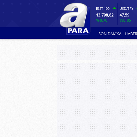
BIST 100
USD/TRY
13.798,82
47,59
%0.70
%0.05
SON DAKİKA
HABER