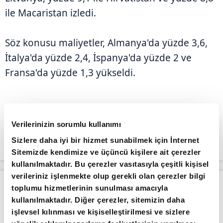
ile Macaristan izledi.
Söz konusu maliyetler, Almanya'da yüzde 3,6,
İtalya'da yüzde 2,4, İspanya'da yüzde 2 ve
Fransa'da yüzde 1,3 yükseldi.
Verilerinizin sorumlu kullanımı
Sizlere daha iyi bir hizmet sunabilmek için İnternet
Sitemizde kendimize ve üçüncü kişilere ait çerezler
kullanılmaktadır. Bu çerezler vasıtasıyla çeşitli kişisel
verileriniz işlenmekte olup gerekli olan çerezler bilgi
Apara
Piyasalar
Borsa güne düşüşle başladı
toplumu hizmetlerinin sunulması amacıyla
kullanılmaktadır. Diğer çerezler, sitemizin daha
Giriş Tarihi: 04.08.2026 10:56
işlevsel kılınması ve kişiselleştirilmesi ve sizlere