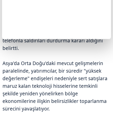
Söz konusu ülkelerden kendisine "saldırıları
durdurması" çağrısı gelmese 2. Dünya
Savaşı'ndan sonraki en büyük saldırılardan
birine başlamaya hazır olduklarını söyleyen
Trump, adı geçen Körfez ülkelerinden gelen
telefonla saldırıları durdurma kararı aldığını
belirtti.
Asya'da Orta Doğu'daki mevcut gelişmelerin
paralelinde, yatırımcılar, bir süredir "yüksek
değerleme" endişeleri nedeniyle sert satışlara
maruz kalan teknoloji hisselerine temkinli
şekilde yeniden yönelirken bölge
ekonomilerine ilişkin belirsizlikler toparlanma
sürecini yavaşlatıyor.