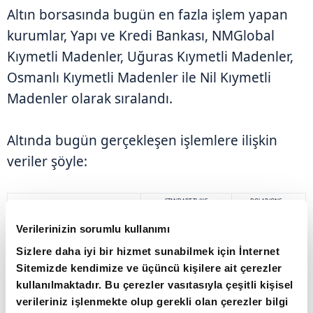
Altın borsasında bugün en fazla işlem yapan
kurumlar, Yapı ve Kredi Bankası, NMGlobal
Kıymetli Madenler, Uğuras Kıymetli Madenler,
Osmanlı Kıymetli Madenler ile Nil Kıymetli
Madenler olarak sıralandı.
Altında bugün gerçekleşen işlemlere ilişkin
veriler şöyle:
STANDART TL/KG
DOLAR/ONS
Önceki Kapanış
5.920.000,00
4.316,25
Verilerinizin sorumlu kullanımı
En Düşük
5.960.000,00
4.274,05
En Yüksek
5.994.000,00
4.350,00
Sizlere daha iyi bir hizmet sunabilmek için İnternet
Kapanış
5.985.000,00
4.274,05
Sitemizde kendimize ve üçüncü kişilere ait çerezler
Ağırlıklı Ortalama
5.977.219,10
4.301,22
kullanılmaktadır. Bu çerezler vasıtasıyla çeşitli kişisel
Toplam İşlem Hacmi (TL)
6.443.187.793,47
verileriniz işlenmekte olup gerekli olan çerezler bilgi
Toplam İşlem Miktarı (Kg)
1.090,45