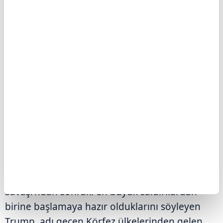
belirterek İran'ın müzakereler konusunda
birbiriyle çelişen açıklamalar yaptığını
savundu.
Trump, "İran'ın talebi üzerine, Suudi Arabistan,
Birleşik Arap Emirlikleri, Katar ve diğer
ülkelerin de desteklediği görüşmeleri
yürütüyoruz. Bu, onların iyi bir anlaşma
yapması için son şansı." diye konuştu.
Söz konusu ülkelerden kendisine "saldırıları
durdurması" çağrısı gelmese 2. Dünya
Savaşı'ndan sonraki en büyük saldırılardan
birine başlamaya hazır olduklarını söyleyen
Trump, adı geçen Körfez ülkelerinden gelen