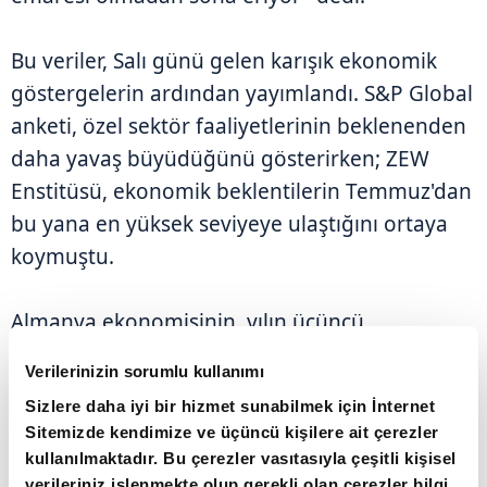
Bu veriler, Salı günü gelen karışık ekonomik
göstergelerin ardından yayımlandı. S&P Global
anketi, özel sektör faaliyetlerinin beklenenden
daha yavaş büyüdüğünü gösterirken; ZEW
Enstitüsü, ekonomik beklentilerin Temmuz'dan
bu yana en yüksek seviyeye ulaştığını ortaya
koymuştu.
Almanya ekonomisinin, yılın üçüncü
çeyreğinde küçülmeden kıl payı kurtulması
Verilerinizin sorumlu kullanımı
bekleniyor. Ancak ihracat ve hanehalkı
Sizlere daha iyi bir hizmet sunabilmek için İnternet
harcamalarındaki zayıflık, önceki dönemde
Sitemizde kendimize ve üçüncü kişilere ait çerezler
görülen yüzde 0,2'lik daralmanın ardından
kullanılmaktadır. Bu çerezler vasıtasıyla çeşitli kişisel
toparlanmayı zorlaştırıyor. Öte yandan, artan
verileriniz işlenmekte olup gerekli olan çerezler bilgi