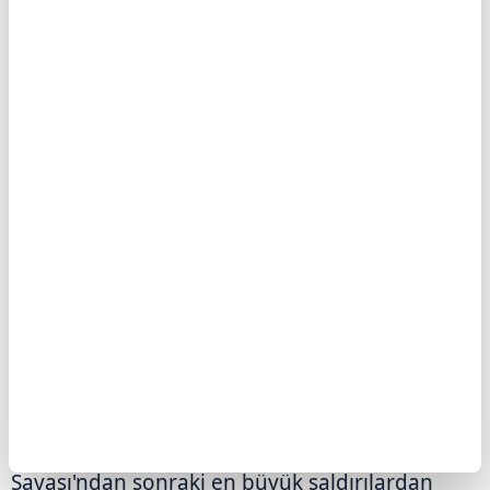
gündemine ilişkin sorularını yanıtladı. Trump,
Tahran ile müzakerelerin yeniden başladığını
belirterek İran'ın müzakereler konusunda
birbiriyle çelişen açıklamalar yaptığını
savundu.
Trump, "İran'ın talebi üzerine, Suudi Arabistan,
Birleşik Arap Emirlikleri, Katar ve diğer
ülkelerin de desteklediği görüşmeleri
yürütüyoruz. Bu, onların iyi bir anlaşma
yapması için son şansı." diye konuştu.
Söz konusu ülkelerden kendisine "saldırıları
durdurması" çağrısı gelmese 2. Dünya
Savaşı'ndan sonraki en büyük saldırılardan