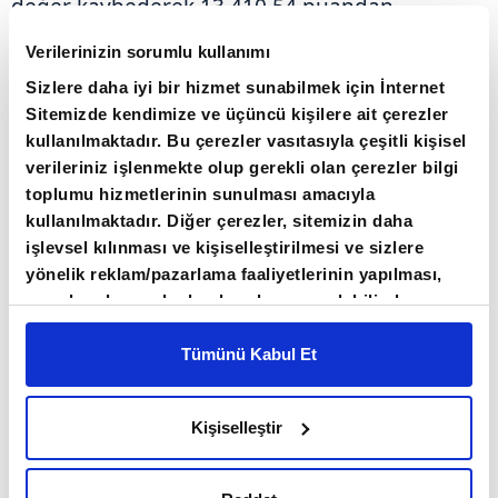
değer kaybederek 13.410,54 puandan
tamamladı.
Verilerinizin sorumlu kullanımı
Sizlere daha iyi bir hizmet sunabilmek için İnternet
Endeks, bugün açılışta önceki kapanışa göre
Sitemizde kendimize ve üçüncü kişilere ait çerezler
11,10 puan ve yüzde 0,08 azalışla 13.399,44
kullanılmaktadır. Bu çerezler vasıtasıyla çeşitli kişisel
verileriniz işlenmekte olup gerekli olan çerezler bilgi
puana indi. Bankacılık endeksi yüzde 0,52
toplumu hizmetlerinin sunulması amacıyla
değer kaybederken, holding endeksi yüzde
kullanılmaktadır. Diğer çerezler, sitemizin daha
0,46 yükseldi.
işlevsel kılınması ve kişiselleştirilmesi ve sizlere
yönelik reklam/pazarlama faaliyetlerinin yapılması,
amaçlarıyla sınırlı olarak açık rızanız dahilinde
Sektör endeksleri arasında en fazla kazandıran
kullanılacaktır. Çerezlere ilişkin tercihlerinizi çerez
yüzde 0,96 ile tekstil deri, en çok gerileyen
paneli vasıtasıyla belirleyebilirsiniz. Çerezlere ilişkin
Tümünü Kabul Et
yüzde 0,57 ile gıda içecek oldu.
detaylı bilgi için Ayarlar butonuna tıklayabilir,
Çerez
Bilgilendirme
Metnimizi ziyaret edebilirsiniz.
Kişiselleştir
6698 sayılı Kişisel Verilerin Korunması Kanunu
Küresel piyasalar, Orta Doğu'da devam eden
uyarınca hazırlanmış olan İnternet Sitesi Aydınlatma
barış müzakerelerine karşın, her an yeni bir
Metnimizi okumak ve sitemizi ziyaretiniz kapsamında