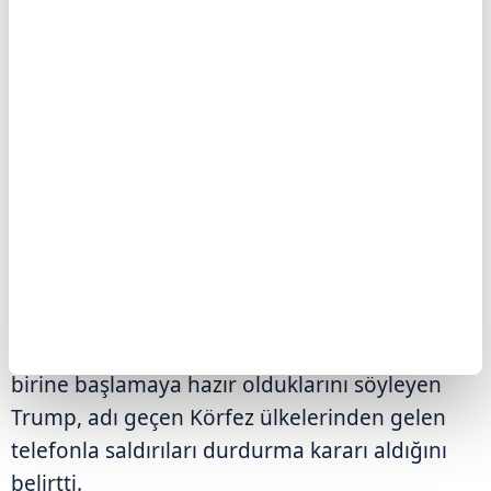
savundu.
Trump, "İran'ın talebi üzerine, Suudi Arabistan,
Birleşik Arap Emirlikleri, Katar ve diğer
ülkelerin de desteklediği görüşmeleri
yürütüyoruz. Bu, onların iyi bir anlaşma
yapması için son şansı." diye konuştu.
Söz konusu ülkelerden kendisine "saldırıları
durdurması" çağrısı gelmese 2. Dünya
Savaşı'ndan sonraki en büyük saldırılardan
birine başlamaya hazır olduklarını söyleyen
Trump, adı geçen Körfez ülkelerinden gelen
telefonla saldırıları durdurma kararı aldığını
belirtti.