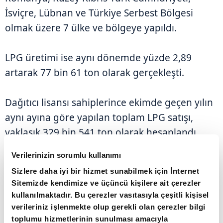
İsviçre, Lübnan ve Türkiye Serbest Bölgesi
olmak üzere 7 ülke ve bölgeye yapıldı.
LPG üretimi ise aynı dönemde yüzde 2,89
artarak 77 bin 61 ton olarak gerçekleşti.
Dağıtıcı lisansı sahiplerince ekimde geçen yılın
aynı ayına göre yapılan toplam LPG satışı,
yaklaşık 329 bin 541 ton olarak hesaplandı.
Verilerinizin sorumlu kullanımı
Söz konusu ayda satışlarda yüzde 82,68 pazar
Sizlere daha iyi bir hizmet sunabilmek için İnternet
payıyla oto gaz birinci sırada yer aldı. Bunu,
Sitemizde kendimize ve üçüncü kişilere ait çerezler
yüzde 14,09 ile tüplü LPG ve yüzde 3,23 ile
kullanılmaktadır. Bu çerezler vasıtasıyla çeşitli kişisel
dökme LPG satışları izledi.
verileriniz işlenmekte olup gerekli olan çerezler bilgi
toplumu hizmetlerinin sunulması amacıyla