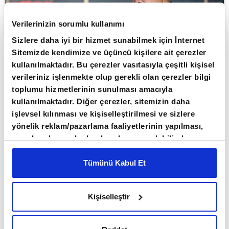
Verilerinizin sorumlu kullanımı
Sizlere daha iyi bir hizmet sunabilmek için İnternet
Sitemizde kendimize ve üçüncü kişilere ait çerezler
ABONE OL
kullanılmaktadır. Bu çerezler vasıtasıyla çeşitli kişisel
verileriniz işlenmekte olup gerekli olan çerezler bilgi
Asya borsaları, teknoloji ve yapay zeka
toplumu hizmetlerinin sunulması amacıyla
bağlantılı şirket bilançolarından gelen
kullanılmaktadır. Diğer çerezler, sitemizin daha
olumlu sinyallere karşın Orta
işlevsel kılınması ve kişiselleştirilmesi ve sizlere
yönelik reklam/pazarlama faaliyetlerinin yapılması,
Doğu'daki müzakerelerin sonuçsuz
amaçlarıyla sınırlı olarak açık rızanız dahilinde
kalabileceği etkisiyle karışık
kullanılacaktır. Çerezlere ilişkin tercihlerinizi çerez
seyrediyor.
paneli vasıtasıyla belirleyebilirsiniz. Çerezlere ilişkin
Tümünü Kabul Et
detaylı bilgi için Ayarlar butonuna tıklayabilir,
Çerez
ABD ile İran arasında barış görüşmeleri devam
Bilgilendirme
Metnimizi ziyaret edebilirsiniz.
ederken görüşmelerden somut bir sonuç
Kişiselleştir
6698 sayılı Kişisel Verilerin Korunması Kanunu
çıkmaması piyasaların risk iştahını törpülüyor.
uyarınca hazırlanmış olan İnternet Sitesi Aydınlatma
Metnimizi okumak ve sitemizi ziyaretiniz kapsamında