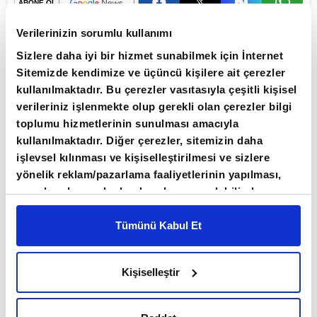
ABONE OL
Verilerinizin sorumlu kullanımı
Asya borsaları, teknoloji ve yapay zeka
Sizlere daha iyi bir hizmet sunabilmek için İnternet
bağlantılı şirket bilançolarından gelen
Sitemizde kendimize ve üçüncü kişilere ait çerezler
olumlu sinyallere karşın Orta
kullanılmaktadır. Bu çerezler vasıtasıyla çeşitli kişisel
Doğu'daki müzakerelerin sonuçsuz
verileriniz işlenmekte olup gerekli olan çerezler bilgi
kalabileceği etkisiyle karışık
toplumu hizmetlerinin sunulması amacıyla
kullanılmaktadır. Diğer çerezler, sitemizin daha
seyrediyor.
işlevsel kılınması ve kişiselleştirilmesi ve sizlere
ABD ile İran arasında barış görüşmeleri devam
yönelik reklam/pazarlama faaliyetlerinin yapılması,
amaçlarıyla sınırlı olarak açık rızanız dahilinde
ederken görüşmelerden somut bir sonuç
kullanılacaktır. Çerezlere ilişkin tercihlerinizi çerez
çıkmaması piyasaların risk iştahını törpülüyor.
paneli vasıtasıyla belirleyebilirsiniz. Çerezlere ilişkin
Tümünü Kabul Et
detaylı bilgi için Ayarlar butonuna tıklayabilir,
Çerez
Görüşmelere ilişkin Tahran yönetiminden
Bilgilendirme
Metnimizi ziyaret edebilirsiniz.
Kişiselleştir
6698 sayılı Kişisel Verilerin Korunması Kanunu
belirgin bir sinyal gelmemesi, yatırımcıları yeni
uyarınca hazırlanmış olan İnternet Sitesi Aydınlatma
bir çatışma yaşanabileceği endişesine
Metnimizi okumak ve sitemizi ziyaretiniz kapsamında