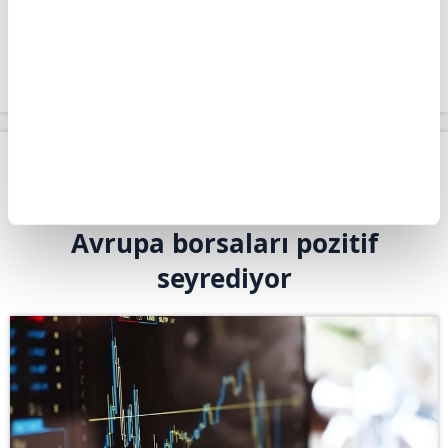
yüzde 0,2 altında 78.484 puan seviyesinde
bulunuyor.
Apara
Piyasalar
Avrupa borsaları pozitif seyrediyor
Giriş Tarihi: 04.08.2026 10:54
Avrupa borsaları pozitif
seyrediyor