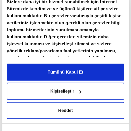
Sizlere daha iyi bir hizmet sunabilmek için İnternet
Sitemizde kendimize ve üçüncü kişilere ait çerezler
kullanılmaktadır. Bu çerezler vasıtasıyla çeşitli kişisel
verileriniz işlenmekte olup gerekli olan çerezler bilgi
toplumu hizmetlerinin sunulması amacıyla
kullanılmaktadır. Diğer çerezler, sitemizin daha
işlevsel kılınması ve kişiselleştirilmesi ve sizlere
yönelik reklam/pazarlama faaliyetlerinin yapılması,
ABONE OL
amaçlarıyla sınırlı olarak açık rızanız dahilinde
kullanılacaktır. Çerezlere ilişkin tercihlerinizi çerez
Borsa İstanbul'da BIST 100 endeksi,
paneli vasıtasıyla belirleyebilirsiniz. Çerezlere ilişkin
Tümünü Kabul Et
güne yüzde 0,08 düşüşle 13.399,44
detaylı bilgi için Ayarlar butonuna tıklayabilir,
Çerez
Bilgilendirme
Metnimizi ziyaret edebilirsiniz.
puandan başladı.
Kişiselleştir
6698 sayılı Kişisel Verilerin Korunması Kanunu
Dün satış ağırlıklı bir seyir izleyen Borsa
uyarınca hazırlanmış olan İnternet Sitesi Aydınlatma
İstanbul'da BIST 100 endeksi, günü yüzde 0,35
Metnimizi okumak ve sitemizi ziyaretiniz kapsamında
Reddet
gerçekleştirilen veri işleme faaliyetleri ile ilgili daha
değer kaybederek 13.410,54 puandan
detaylı bilgi almak için lütfen
tıklayınız.
tamamladı.