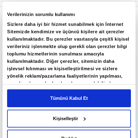
Verilerinizin sorumlu kullanımı
Apara
Piyasalar
Borsa güne düşüşle başladı
Sizlere daha iyi bir hizmet sunabilmek için İnternet
Giriş Tarihi: 04.08.2026 10:56
Sitemizde kendimize ve üçüncü kişilere ait çerezler
Borsa güne düşüşle başladı
kullanılmaktadır. Bu çerezler vasıtasıyla çeşitli kişisel
verileriniz işlenmekte olup gerekli olan çerezler bilgi
toplumu hizmetlerinin sunulması amacıyla
kullanılmaktadır. Diğer çerezler, sitemizin daha
işlevsel kılınması ve kişiselleştirilmesi ve sizlere
yönelik reklam/pazarlama faaliyetlerinin yapılması,
amaçlarıyla sınırlı olarak açık rızanız dahilinde
kullanılacaktır. Çerezlere ilişkin tercihlerinizi çerez
paneli vasıtasıyla belirleyebilirsiniz. Çerezlere ilişkin
Tümünü Kabul Et
detaylı bilgi için Ayarlar butonuna tıklayabilir,
Çerez
Bilgilendirme
Metnimizi ziyaret edebilirsiniz.
Kişiselleştir
6698 sayılı Kişisel Verilerin Korunması Kanunu
uyarınca hazırlanmış olan İnternet Sitesi Aydınlatma
ABONE OL
Metnimizi okumak ve sitemizi ziyaretiniz kapsamında