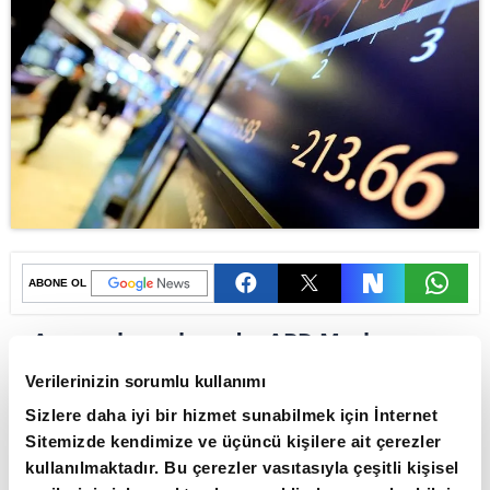
ABONE OL
Avrupa borsalarında, ABD Merkez
Bankasının (Fed) para politikası
Verilerinizin sorumlu kullanımı
kararlarının açıklandığı ve bölgede
Sizlere daha iyi bir hizmet sunabilmek için İnternet
yoğun veri gündeminin takip edildiği
Sitemizde kendimize ve üçüncü kişilere ait çerezler
haftanın son işlem gününde pozitif
kullanılmaktadır. Bu çerezler vasıtasıyla çeşitli kişisel