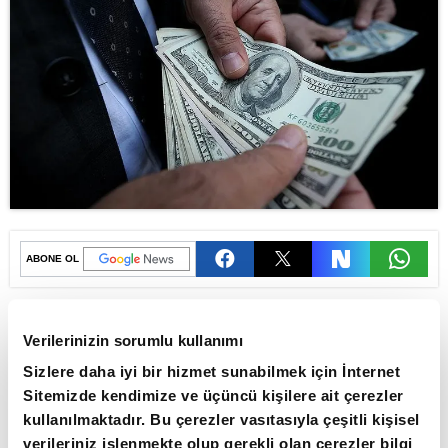
ABONE OL
İsviçre bankası UBS, milyarderlerin
sayısının 2 bin 919'a, toplam
Verilerinizin sorumlu kullanımı
servetlerinin ise 15,8 trilyon dolara
Sizlere daha iyi bir hizmet sunabilmek için İnternet
Sitemizde kendimize ve üçüncü kişilere ait çerezler
yükseldiğini bildirdi.
kullanılmaktadır. Bu çerezler vasıtasıyla çeşitli kişisel
İsviçre bankası UBS, Milyarder Hedefleri
verileriniz işlenmekte olup gerekli olan çerezler bilgi