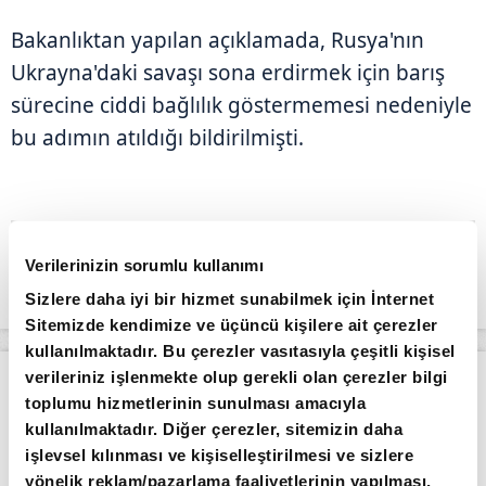
Bakanlıktan yapılan açıklamada, Rusya'nın
Ukrayna'daki savaşı sona erdirmek için barış
sürecine ciddi bağlılık göstermemesi nedeniyle
bu adımın atıldığı bildirilmişti.
Verilerinizin sorumlu kullanımı
Sizlere daha iyi bir hizmet sunabilmek için İnternet
Sitemizde kendimize ve üçüncü kişilere ait çerezler
kullanılmaktadır. Bu çerezler vasıtasıyla çeşitli kişisel
verileriniz işlenmekte olup gerekli olan çerezler bilgi
Apara
Piyasalar
Borsa güne düşüşle başladı
toplumu hizmetlerinin sunulması amacıyla
kullanılmaktadır. Diğer çerezler, sitemizin daha
Giriş Tarihi: 04.08.2026 10:56
işlevsel kılınması ve kişiselleştirilmesi ve sizlere
Borsa güne düşüşle başladı
yönelik reklam/pazarlama faaliyetlerinin yapılması,