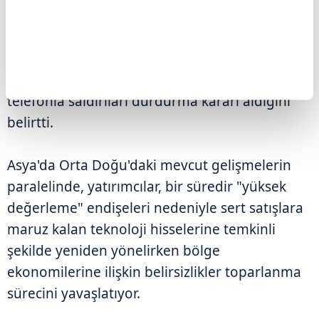
durdurması" çağrısı gelmese 2. Dünya
Savaşı'ndan sonraki en büyük saldırılardan
birine başlamaya hazır olduklarını söyleyen
Trump, adı geçen Körfez ülkelerinden gelen
telefonla saldırıları durdurma kararı aldığını
belirtti.
Asya'da Orta Doğu'daki mevcut gelişmelerin
paralelinde, yatırımcılar, bir süredir "yüksek
değerleme" endişeleri nedeniyle sert satışlara
maruz kalan teknoloji hisselerine temkinli
şekilde yeniden yönelirken bölge
ekonomilerine ilişkin belirsizlikler toparlanma
sürecini yavaşlatıyor.