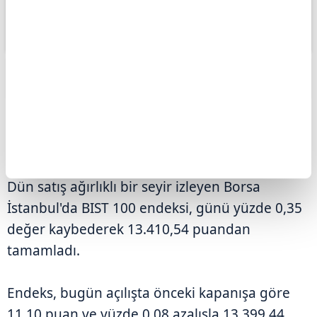
ABONE OL
Borsa İstanbul'da BIST 100 endeksi,
güne yüzde 0,08 düşüşle 13.399,44
puandan başladı.
Dün satış ağırlıklı bir seyir izleyen Borsa
İstanbul'da BIST 100 endeksi, günü yüzde 0,35
değer kaybederek 13.410,54 puandan
tamamladı.
Endeks, bugün açılışta önceki kapanışa göre
11,10 puan ve yüzde 0,08 azalışla 13.399,44