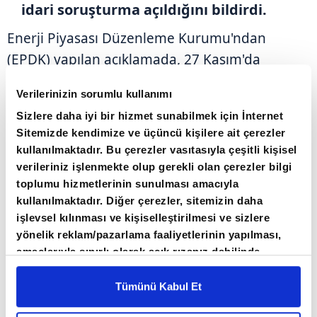
idari soruşturma açıldığını bildirdi.
Enerji Piyasası Düzenleme Kurumu'ndan
(EPDK) yapılan açıklamada, 27 Kasım'da
Yakutiye'de bir binada meydana gelen patlama
Verilerinizin sorumlu kullanımı
nedeniyle ilgili doğal gaz dağıtım şirketi PALEN
Sizlere daha iyi bir hizmet sunabilmek için İnternet
tarafından güvenlik tedbirleri kapsamında
Sitemizde kendimize ve üçüncü kişilere ait çerezler
bölgedeki şebekede doğal gaz akışının
kullanılmaktadır. Bu çerezler vasıtasıyla çeşitli kişisel
kontrollü olarak durdurulduğu ve bölgedeki
verileriniz işlenmekte olup gerekli olan çerezler bilgi
binalarda doğal gaz kesintilerinin yaşandığı
toplumu hizmetlerinin sunulması amacıyla
kullanılmaktadır. Diğer çerezler, sitemizin daha
ifade edildi.
işlevsel kılınması ve kişiselleştirilmesi ve sizlere
yönelik reklam/pazarlama faaliyetlerinin yapılması,
Açıklamada, bu kapsamda vatandaşlardan
amaçlarıyla sınırlı olarak açık rızanız dahilinde
gelen şikayetlerle şirketin sunduğu bilgi ve
kullanılacaktır. Çerezlere ilişkin tercihlerinizi çerez
paneli vasıtasıyla belirleyebilirsiniz. Çerezlere ilişkin
Tümünü Kabul Et
belgelerin değerlendirilmesi sonucu, bakım-
detaylı bilgi için Ayarlar butonuna tıklayabilir,
Çerez
onarım ve kontrol süreçlerinde olası hata veya