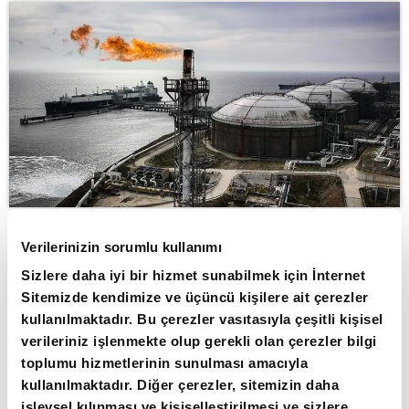
Verilerinizin sorumlu kullanımı
ABONE OL
Sizlere daha iyi bir hizmet sunabilmek için İnternet
Avrupa Birliği (AB) kurumları,
Sitemizde kendimize ve üçüncü kişilere ait çerezler
kullanılmaktadır. Bu çerezler vasıtasıyla çeşitli kişisel
Rusya'dan doğal gaz ve sıvılaştırılmış
verileriniz işlenmekte olup gerekli olan çerezler bilgi
doğal gaz (LNG) ithalatının 2027
toplumu hizmetlerinin sunulması amacıyla
sonbaharına kadar aşamalı biçimde
kullanılmaktadır. Diğer çerezler, sitemizin daha
işlevsel kılınması ve kişiselleştirilmesi ve sizlere