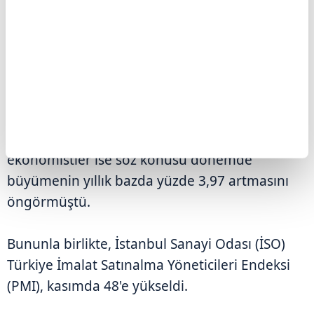
AA Finans Büyüme Beklenti Anketi'ne katılan
ekonomistler ise söz konusu dönemde
büyümenin yıllık bazda yüzde 3,97 artmasını
öngörmüştü.
Bununla birlikte, İstanbul Sanayi Odası (İSO)
Türkiye İmalat Satınalma Yöneticileri Endeksi
(PMI), kasımda 48'e yükseldi.