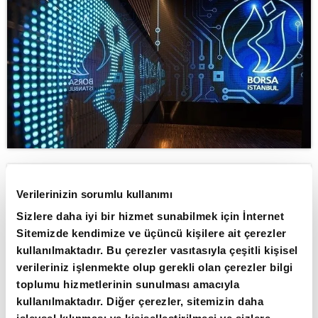
ABONE OL
Verilerinizin sorumlu kullanımı
Sizlere daha iyi bir hizmet sunabilmek için İnternet
Borsa İstanbul'da BIST 100 endeksi,
Sitemizde kendimize ve üçüncü kişilere ait çerezler
günün ilk yarısında yüzde 1,5 değer
kullanılmaktadır. Bu çerezler vasıtasıyla çeşitli kişisel
kazanarak 11.061,81 puana çıktı.
verileriniz işlenmekte olup gerekli olan çerezler bilgi
toplumu hizmetlerinin sunulması amacıyla
Günün ilk yarısında yükseliş eğiliminde hareket
kullanılmaktadır. Diğer çerezler, sitemizin daha
eden BIST 100 endeksi, saat 13.00 itibarıyla