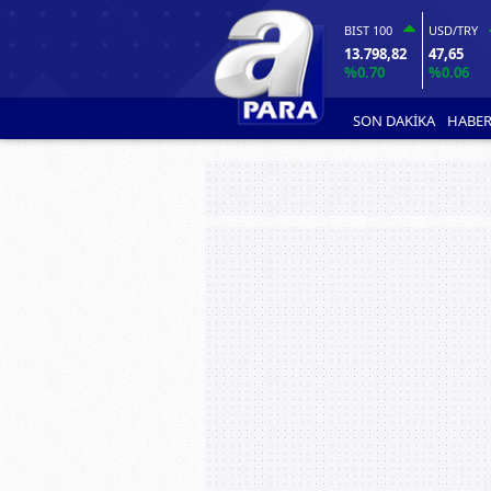
BIST 100
USD/TRY
13.798,82
47,65
%0.70
%0.06
SON DAKİKA
HABER