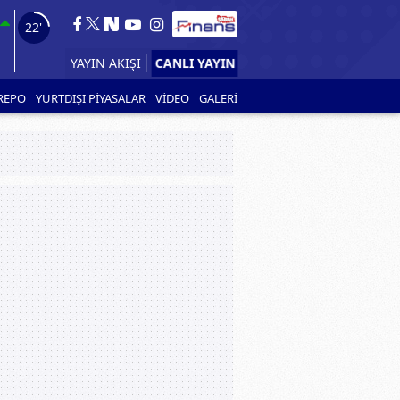
21'
CANLI YAYIN
YAYIN AKIŞI
REPO
YURTDIŞI PİYASALAR
VİDEO
GALERİ