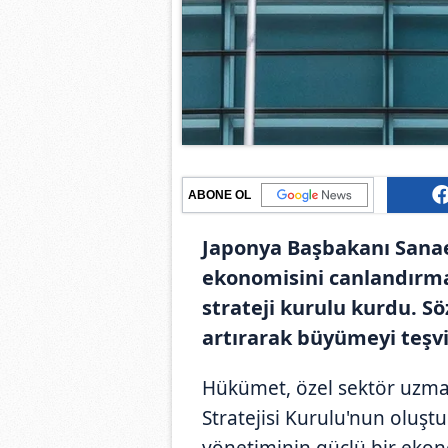
ABONE OL
Japonya Başbakanı Sanae
ekonomisini canlandırma
strateji kurulu kurdu. 
artırarak büyümeyi teşv
Hükümet, özel sektör uzma
Stratejisi Kurulu'nun oluşt
yönetiminin güçlü bir ekon