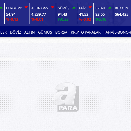
EURO/TRY
ALTIN ONS
GÜMÜŞ
FAİZ
BRENT
BITCOIN
54,94
4.239,77
94,43
41,53
83,55
$64.425
%-0.13
%-0.01
%0.23
%-0.02
%5.16
LER
DÖVİZ
ALTIN
GÜMÜŞ
BORSA
KRİPTO PARALAR
TAHVİL-BONO-