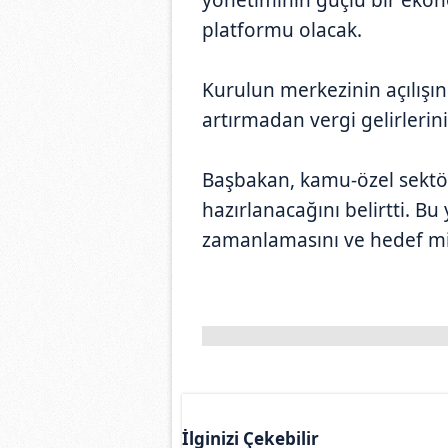
platformu olacak.
Kurulun merkezinin açılışın
artırmadan vergi gelirlerin
Başbakan, kamu-özel sektör i
hazırlanacağını belirtti. Bu y
zamanlamasını ve hedef mik
İlginizi Çekebilir