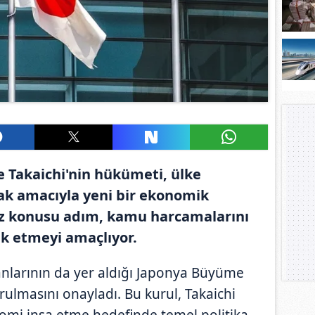
 Takaichi'nin hükümeti, ülke
k amacıyla yeni bir ekonomik
Söz konusu adım, kamu harcamalarını
ik etmeyi amaçlıyor.
nlarının da yer aldığı Japonya Büyüme
urulmasını onayladı. Bu kurul, Takaichi
omi inşa etme hedefinde temel politika