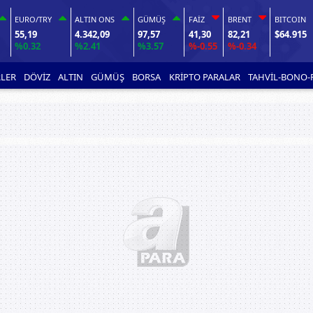
EURO/TRY
ALTIN ONS
GÜMÜŞ
FAİZ
BRENT
BITCOIN
55,19
4.342,09
97,57
41,30
82,21
$64.915
%0.32
%2.41
%3.57
%-0.55
%-0.34
LER
DÖVİZ
ALTIN
GÜMÜŞ
BORSA
KRİPTO PARALAR
TAHVİL-BONO-