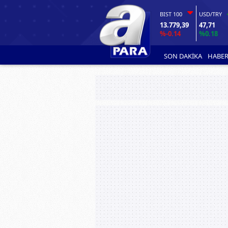
BIST 100
USD/TRY
13.779,39
47,71
%-0.14
%0.18
SON DAKİKA
HABER