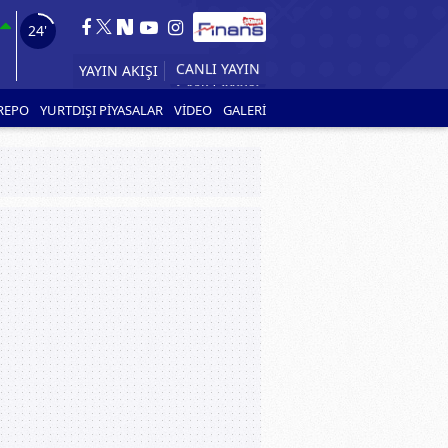
22'
YAYIN AKIŞI
CANLI YAYIN
REPO
YURTDIŞI PİYASALAR
VİDEO
GALERİ