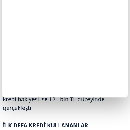
BİREYSEL KREDİ KULLANAN MÜŞTERİLERİN
SAYISI 42,8 MİLYON OLDU
Bireysel kredi kullanan kişi sayısı (takipteki
krediler hariç) son bir yılda yaklaşık 1,8 milyon
kişi artarak 42,8 milyon kişi olurken, ortalama
kredi bakiyesi ise 121 bin TL düzeyinde
gerçekleşti.
İLK DEFA KREDİ KULLANANLAR