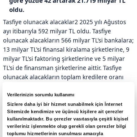
göre yüzde 42 artarak 21.719 milyar TL
oldu.
Tasfiye olunacak alacaklar2 2025 yılı Ağustos
ayı itibarıyla 592 milyar TL oldu. Tasfiye
olunacak alacakların 566 milyar TL'si bankalara;
13 milyar TL'si finansal kiralama şirketlerine, 9
milyar TL'si faktoring şirketlerine ve 5 milyar
TL'si de finansman şirketlerine aittir. Tasfiye
olunacak alacakların toplam kredilere oranı
Ağustos 2025 itibarıyla, bir önceki yıla göre 0,6
puan artarak yüzde 2,7 oldu.
Verilerinizin sorumlu kullanımı
Sizlere daha iyi bir hizmet sunabilmek için İnternet
Sitemizde kendimize ve üçüncü kişilere ait çerezler
kullanılmaktadır. Bu çerezler vasıtasıyla çeşitli kişisel
verileriniz işlenmekte olup gerekli olan çerezler bilgi
toplumu hizmetlerinin sunulması amacıyla