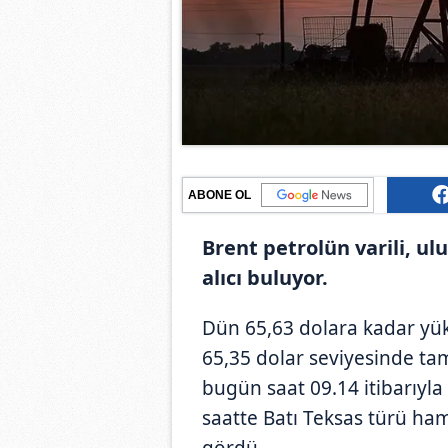
ABONE OL
Brent petrolün varili, ul
alıcı buluyor.
Dün 65,63 dolara kadar yüks
65,35 dolar seviyesinde tam
bugün saat 09.14 itibarıyla
saatte Batı Teksas türü ham
gördü.