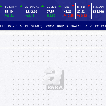
EURO/TRY
ALTIN ONS
GÜMÜŞ
FAİZ
BRENT
BITCOIN
55,19
4.342,09
97,57
41,30
82,23
$64.969
%0.32
%2.41
%3.57
%-0.55
%-0.32
LER
DÖVİZ
ALTIN
GÜMÜŞ
BORSA
KRİPTO PARALAR
TAHVİL-BONO-