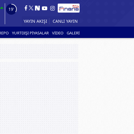
18'
YAYIN AKIŞI
CANLI YAYIN
REPO
YURTDIŞI PİYASALAR
VİDEO
GALERİ