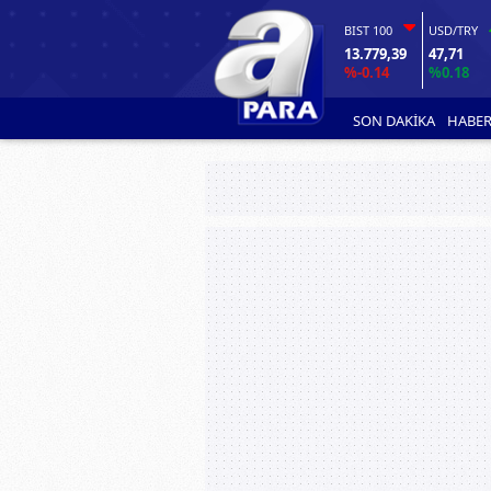
BIST 100
USD/TRY
13.779,39
47,71
%-0.14
%0.18
SON DAKİKA
HABER