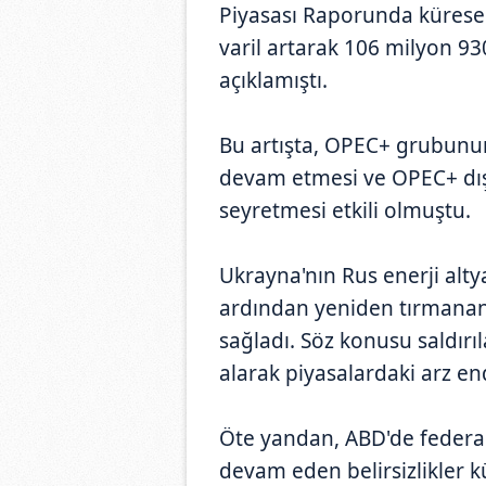
Piyasası Raporunda küresel
varil artarak 106 milyon 930
açıklamıştı.
Bu artışta, OPEC+ grubunun
devam etmesi ve OPEC+ dışı 
seyretmesi etkili olmuştu.
Ukrayna'nın Rus enerji altya
ardından yeniden tırmanan 
sağladı. Söz konusu saldırıl
alarak piyasalardaki arz end
Öte yandan, ABD'de feder
devam eden belirsizlikler kü