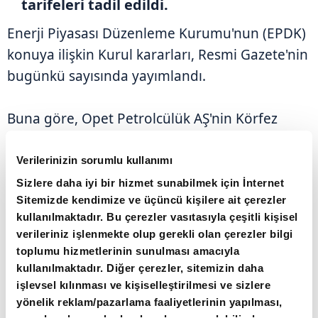
tarifeleri tadil edildi.
Enerji Piyasası Düzenleme Kurumu'nun (EPDK)
konuya ilişkin Kurul kararları, Resmi Gazete'nin
bugünkü sayısında yayımlandı.
Buna göre, Opet Petrolcülük AŞ'nin Körfez
Tesisi, Marmara Ereğlisi Tesisi, Mersin Tesisi,
Marmara Boru Hatları (Transit) Tesisi, Marmara
Verilerinizin sorumlu kullanımı
Boru Hatları (Milli) Tesisi, İzmit Boru Hatları
Sizlere daha iyi bir hizmet sunabilmek için İnternet
Sitemizde kendimize ve üçüncü kişilere ait çerezler
Tesisi'ne ilişkin depolama ve iletim tarifesi tadil
kullanılmaktadır. Bu çerezler vasıtasıyla çeşitli kişisel
edilerek onaylandı.
verileriniz işlenmekte olup gerekli olan çerezler bilgi
toplumu hizmetlerinin sunulması amacıyla
Körfez Terminali'nde günlük depolama hizmet
kullanılmaktadır. Diğer çerezler, sitemizin daha
işlevsel kılınması ve kişiselleştirilmesi ve sizlere
bedeli, benzin ve motorin türleri için metreküp
yönelik reklam/pazarlama faaliyetlerinin yapılması,
başına 1,88 lira, havacılık yakıt türleri için 4,15