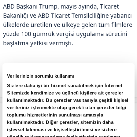
ABD Başkanı Trump, mayıs ayında, Ticaret
Bakanlığı ve ABD Ticaret Temsilciliğine yabancı
ülkelerde üretilen ve ülkeye gelen tüm filmlere
yüzde 100 gümrük vergisi uygulama sürecini
başlatma yetkisi vermişti.
Verilerinizin sorumlu kullanımı
Sizlere daha iyi bir hizmet sunabilmek için İnternet
Sitemizde kendimize ve üçüncü kişilere ait çerezler
kullanılmaktadır. Bu çerezler vasıtasıyla çeşitli kişisel
verileriniz işlenmekte olup gerekli olan çerezler bilgi
Apara
Piyasalar
Borsa güne düşüşle başladı
toplumu hizmetlerinin sunulması amacıyla
kullanılmaktadır. Diğer çerezler, sitemizin daha
Giriş Tarihi: 04.08.2026 10:56
işlevsel kılınması ve kişiselleştirilmesi ve sizlere
yönelik reklam/pazarlama faaliyetlerinin yapılması,