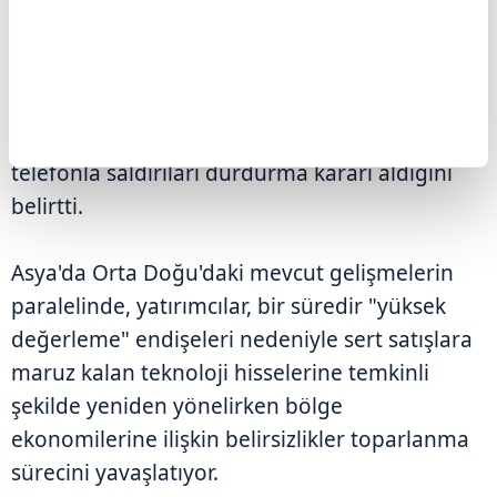
Söz konusu ülkelerden kendisine "saldırıları
durdurması" çağrısı gelmese 2. Dünya
Savaşı'ndan sonraki en büyük saldırılardan
birine başlamaya hazır olduklarını söyleyen
Trump, adı geçen Körfez ülkelerinden gelen
telefonla saldırıları durdurma kararı aldığını
belirtti.
Asya'da Orta Doğu'daki mevcut gelişmelerin
paralelinde, yatırımcılar, bir süredir "yüksek
değerleme" endişeleri nedeniyle sert satışlara
maruz kalan teknoloji hisselerine temkinli
şekilde yeniden yönelirken bölge
ekonomilerine ilişkin belirsizlikler toparlanma
sürecini yavaşlatıyor.