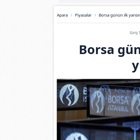
Apara
Piyasalar
Borsa günün ilk yarısı
Giriş 
Borsa gün
y