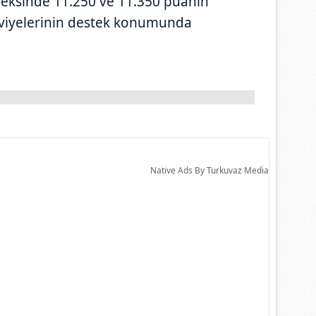
deksinde 11.250 ve 11.350 puanın
eviyelerinin destek konumunda
Native Ads By Turkuvaz Media