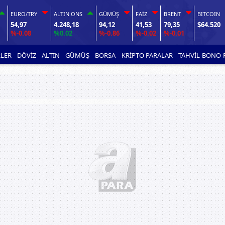
EURO/TRY
ALTIN ONS
GÜMÜŞ
FAİZ
BRENT
BITCOIN
54,97
4.248,18
94,12
41,53
79,35
$64.520
%-0.08
%0.02
%-0.86
%-0.02
%-0.01
LER
DÖVİZ
ALTIN
GÜMÜŞ
BORSA
KRİPTO PARALAR
TAHVİL-BONO-