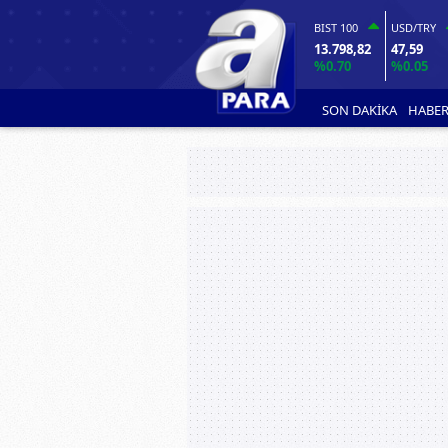
BIST 100
USD/TRY
13.798,82
47,59
%0.70
%0.05
SON DAKİKA
HABER