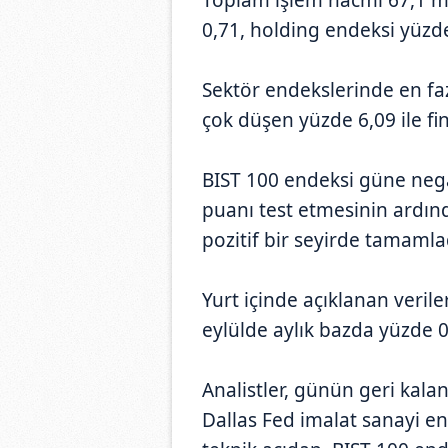
0,71, holding endeksi yüzd
Sektör endekslerinde en faz
çok düşen yüzde 6,09 ile fi
BIST 100 endeksi güne negat
puanı test etmesinin ardınd
pozitif bir seyirde tamamla
Yurt içinde açıklanan veri
eylülde aylık bazda yüzde 0
Analistler, günün geri kala
Dallas Fed imalat sanayi en