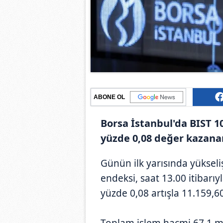
ABONE OL
Borsa İstanbul'da BIST 1
yüzde 0,08 değer kazanar
Günün ilk yarısında yüksel
endeksi, saat 13.00 itibarı
yüzde 0,08 artışla 11.159,6
Toplam işlem hacmi 67,1 mil