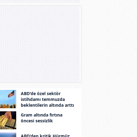
ABD'de özel sektör
istihdamı temmuzda
beklentilerin altında arttı
Gram altında fırtına
öncesi sessizlik
ABD'den kritik Hürmüz