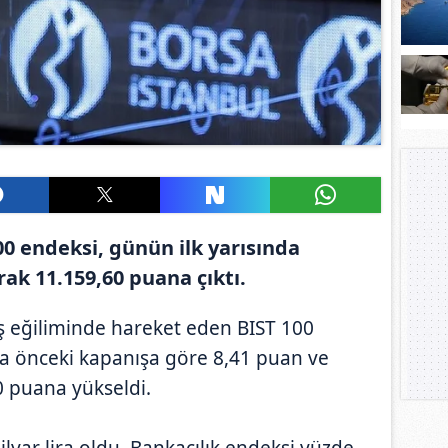
00 endeksi, günün ilk yarısında
ak 11.159,60 puana çıktı.
iş eğiliminde hareket eden BIST 100
yla önceki kapanışa göre 8,41 puan ve
0 puana yükseldi.
yar lira oldu. Bankacılık endeksi yüzde