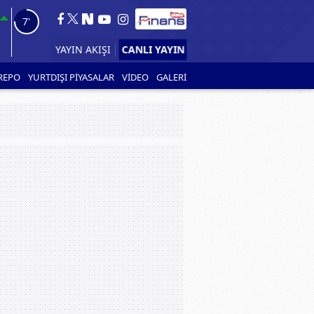
6'
CANLI YAYIN
YAYIN AKIŞI
REPO
YURTDIŞI PİYASALAR
VİDEO
GALERİ