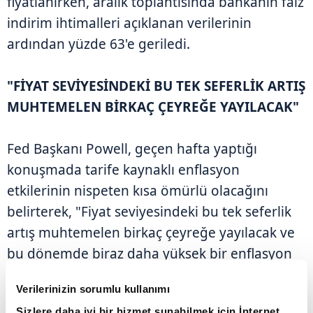
fiyatlanırken, aralık toplantısında bankanın faiz
indirim ihtimalleri açıklanan verilerinin
ardından yüzde 63'e geriledi.
"FİYAT SEVİYESİNDEKİ BU TEK SEFERLİK ARTIŞ
MUHTEMELEN BİRKAÇ ÇEYREĞE YAYILACAK"
Fed Başkanı Powell, geçen hafta yaptığı
konuşmada tarife kaynaklı enflasyon
etkilerinin nispeten kısa ömürlü olacağını
belirterek, "Fiyat seviyesindeki bu tek seferlik
artış muhtemelen birkaç çeyreğe yayılacak ve
bu dönemde biraz daha yüksek bir enflasyon
olarak kendini gösterecektir." dedi.
Verilerinizin sorumlu kullanımı
Sizlere daha iyi bir hizmet sunabilmek için İnternet