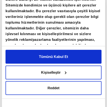
Sitemizde kendimize ve üçüncü kişilere ait çerezler
kullanılmaktadır. Bu çerezler vasıtasıyla çeşitli kişisel
verileriniz işlenmekte olup gerekli olan çerezler bilgi
toplumu hizmetlerinin sunulması amacıyla
kullanılmaktadır. Diğer çerezler, sitemizin daha
işlevsel kılınması ve kişiselleştirilmesi ve sizlere
yönelik reklam/pazarlama faaliyetlerinin yapılması,
amaçlarıyla sınırlı olarak açık rızanız dahilinde
kullanılacaktır. Çerezlere ilişkin tercihlerinizi çerez
paneli vasıtasıyla belirleyebilirsiniz. Çerezlere ilişkin
Tümünü Kabul Et
detaylı bilgi için Ayarlar butonuna tıklayabilir,
Çerez
Bilgilendirme
Metnimizi ziyaret edebilirsiniz.
Kişiselleştir
6698 sayılı Kişisel Verilerin Korunması Kanunu
uyarınca hazırlanmış olan İnternet Sitesi Aydınlatma
Metnimizi okumak ve sitemizi ziyaretiniz kapsamında
Reddet
gerçekleştirilen veri işleme faaliyetleri ile ilgili daha
detaylı bilgi almak için lütfen
tıklayınız.