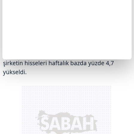
düşürdü.
Öte yandan, Çin tarafında şirket haberleri öne
çıktı. E-ticaret ve teknoloji grubu Alibaba'nın,
yapay zeka modeli "Qwen3"ün daha ucuza
eğitilen ve daha fazla performans gösteren
açık kaynaklı versiyonunu piyasaya sürmesinin
şirketin hisseleri haftalık bazda yüzde 4,7
yükseldi.