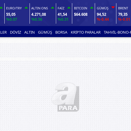
EURO/TRY
ALTIN ONS
FAİZ
BITCOIN
GÜMÜŞ
BRENT
55,05
4.271,08
41,54
$64.608
94,52
79,35
%0.07
%0.56
%0.31
%-0.44
%-0.01
LER
DÖVİZ
ALTIN
GÜMÜŞ
BORSA
KRİPTO PARALAR
TAHVİL-BONO-