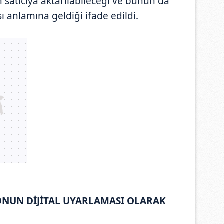
 satıcıya aktarılabileceği ve bunun da
ı anlamına geldiği ifade edildi.
RONUN DİJİTAL UYARLAMASI OLARAK