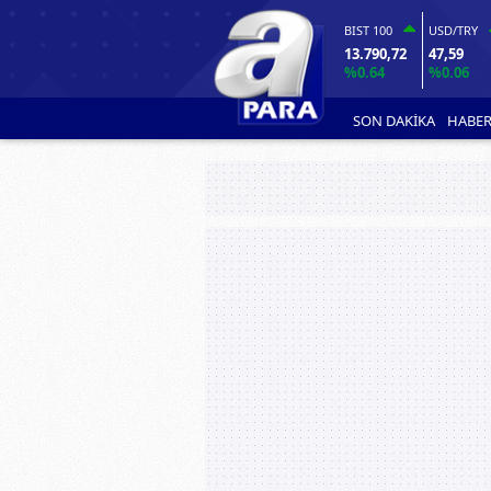
BIST 100
USD/TRY
13.790,72
47,59
%0.64
%0.06
SON DAKİKA
HABER