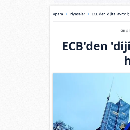
Apara
Piyasalar
ECB'den 'dijital avro' 
Giriş 
ECB'den 'dij