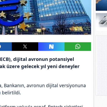
CB), dijital avronun potansiyel
k üzere gelecek yıl yeni deneyler
, Bankanın, avronun dijital versiyonuna
belirtildi.
atform yoluyla esnaf, fintech şirketleri,