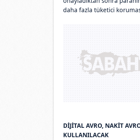
onayladıktan sonra paranın
daha fazla tüketici korumas
DİJİTAL AVRO, NAKİT AV
KULLANILACAK