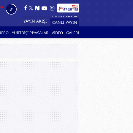
7'
YAYIN AKIŞI
REPO
YURTDIŞI PİYASALAR
VİDEO
GALERİ