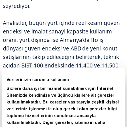
seyrediyor.
Analistler, bugün yurt içinde reel kesim güven
endeksi ve imalat sanayi kapasite kullanım
oranı, yurt dışında ise Almanya'da Ifo iş
dünyası güven endeksi ve ABD'de yeni konut
satışlarının takip edileceğini belirterek, teknik
açıdan BIST 100 endeksinde 11.400 ve 11.500
puanın direnç, 11.300 ve 11.200 seviyelerinin
Verilerinizin sorumlu kullanımı
destek konumunda olduğunu kaydetti.
Sizlere daha iyi bir hizmet sunabilmek için İnternet
Sitemizde kendimize ve üçüncü kişilere ait çerezler
kullanılmaktadır. Bu çerezler vasıtasıyla çeşitli kişisel
verileriniz işlenmekte olup gerekli olan çerezler bilgi
toplumu hizmetlerinin sunulması amacıyla
kullanılmaktadır. Diğer çerezler, sitemizin daha