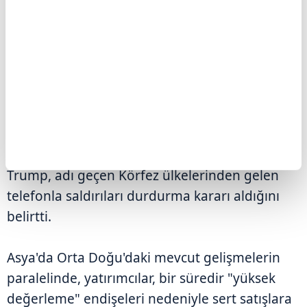
ülkelerin de desteklediği görüşmeleri
yürütüyoruz. Bu, onların iyi bir anlaşma
yapması için son şansı." diye konuştu.
Söz konusu ülkelerden kendisine "saldırıları
durdurması" çağrısı gelmese 2. Dünya
Savaşı'ndan sonraki en büyük saldırılardan
birine başlamaya hazır olduklarını söyleyen
Trump, adı geçen Körfez ülkelerinden gelen
telefonla saldırıları durdurma kararı aldığını
belirtti.
Asya'da Orta Doğu'daki mevcut gelişmelerin
paralelinde, yatırımcılar, bir süredir "yüksek
değerleme" endişeleri nedeniyle sert satışlara