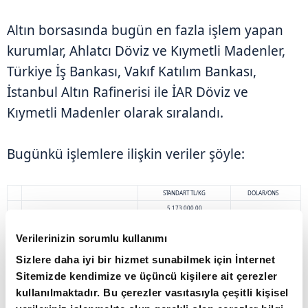
Altın borsasında bugün en fazla işlem yapan
kurumlar, Ahlatcı Döviz ve Kıymetli Madenler,
Türkiye İş Bankası, Vakıf Katılım Bankası,
İstanbul Altın Rafinerisi ile İAR Döviz ve
Kıymetli Madenler olarak sıralandı.
Bugünkü işlemlere ilişkin veriler şöyle:
STANDART TL/KG
DOLAR/ONS
5.173.000,00
Önceki Kapanış
3.875,00
Verilerinizin sorumlu kullanımı
En Düşük
4.975.000,00
3.735,00
Sizlere daha iyi bir hizmet sunabilmek için İnternet
En Yüksek
5.182.000,00
3.890,00
Sitemizde kendimize ve üçüncü kişilere ait çerezler
Kapanış
5.147.000,00
3.745,00
Ağırlıklı Ortalama
5.133.705,22
3.834,21
kullanılmaktadır. Bu çerezler vasıtasıyla çeşitli kişisel
Toplam İşlem Hacmi (TL)
11.570.518.655,25