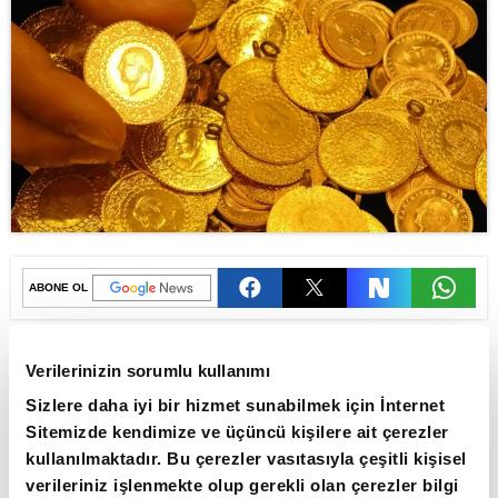
ABONE OL
Altının gramı güne yükselişle
Verilerinizin sorumlu kullanımı
başlamasının ardından 5 bin 25 liradan
Sizlere daha iyi bir hizmet sunabilmek için İnternet
işlem görüyor.
Sitemizde kendimize ve üçüncü kişilere ait çerezler
Dün altının ons fiyatındaki yükselişe paralel
kullanılmaktadır. Bu çerezler vasıtasıyla çeşitli kişisel
verileriniz işlenmekte olup gerekli olan çerezler bilgi
değer kazanan altının gram fiyatı, günü yüzde