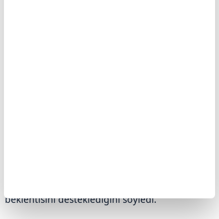
Fed Başkanı Powell, dün ABD'nin Rhode Island
eyaletinin Providence kentindeki ticaret
odasında yaptığı konuşmada, makul temel
senaryonun, tarifelerin enflasyon üzerindeki
etkilerinin nispeten kısa ömürlü olacağı
olduğunu belirterek, daha yüksek ve daha
kalıcı bir enflasyon riskini dikkatlice
değerlendirip yöneteceklerini ifade etti.
Analistler, Powell'ın enflasyon risklerine yönelik
vurgusunun para politikasındaki gevşemenin
daha geniş bir zamana yayılabileceği
beklentisini desteklediğini söyledi.