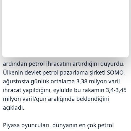
ettiğini, IKBY boru hattının yeniden devreye
alınmasının ise fiyatlar üzerinde baskı
yarattığını ifade ediyor.
Öte yandan, Irak, OPEC+ anlaşması
kapsamında uyguladığı gönüllü üretim
kesintilerini kademeli olarak kaldırmasının
ardından petrol ihracatını artırdığını duyurdu.
Ülkenin devlet petrol pazarlama şirketi SOMO,
ağustosta günlük ortalama 3,38 milyon varil
ihracat yapıldığını, eylülde bu rakamın 3,4-3,45
milyon varil/gün aralığında beklendiğini
açıkladı.
Piyasa oyuncuları, dünyanın en çok petrol