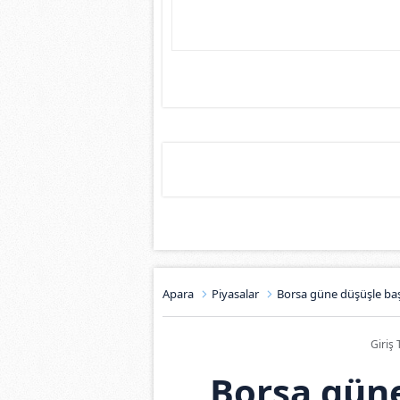
Apara
Piyasalar
Borsa güne düşüşle baş
Giriş 
Borsa güne