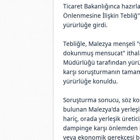
Ticaret Bakanlığınca hazırl
Önlenmesine İlişkin Tebliğ
yürürlüğe girdi.
Tebliğle, Malezya menşeli "
dokunmuş mensucat" ithalat
Müdürlüğü tarafından yürüt
karşı soruşturmanın tamam
yürürlüğe konuldu.
Soruşturma sonucu, söz kon
bulunan Malezya'da yerleşi
hariç, orada yerleşik üretic
dampinge karşı önlemden ka
veya ekonomik gerekçesi b