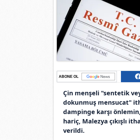
ABONE OL
Çin menşeli "sentetik ve
dokunmuş mensucat" ith
dampinge karşı önlemin,
hariç, Malezya çıkışlı ith
verildi.