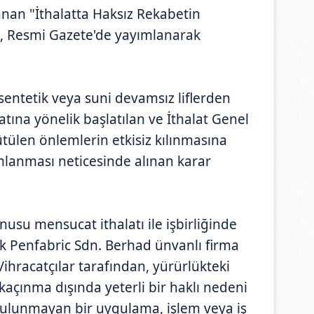
anan "İthalatta Haksız Rekabetin
", Resmi Gazete'de yayımlanarak
sentetik veya suni devamsız liflerden
ına yönelik başlatılan ve İthalat Genel
ülen önlemlerin etkisiz kılınmasına
lanması neticesinde alınan karar
usu mensucat ithalatı ile işbirliğinde
k Penfabric Sdn. Berhad ünvanlı firma
i/ihracatçılar tarafından, yürürlükteki
çınma dışında yeterli bir haklı nedeni
ulunmayan bir uygulama, işlem veya iş