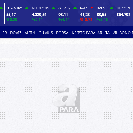
EURO/TRY
ALTIN ONS
GÜMÜŞ
FAİZ
BRENT
BITCOIN
55,17
4.329,51
98,11
41,23
83,55
$64.792
%0.29
%2.11
%4.14
%-0.72
%5.16
LER
DÖVİZ
ALTIN
GÜMÜŞ
BORSA
KRİPTO PARALAR
TAHVİL-BONO-