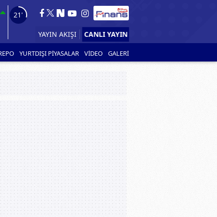
19'
YAYIN AKIŞI
CANLI YAYIN
REPO
YURTDIŞI PİYASALAR
VİDEO
GALERİ