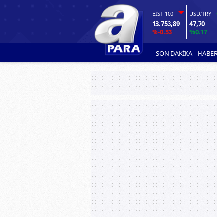
BIST 100
USD/TRY
13.753,89
47,70
%-0.33
%0.17
SON DAKİKA
HABER