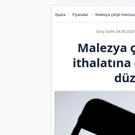
Apara
Piyasalar
Malezya çıkışlı mensu
Giriş Tarihi: 04.09.202
Malezya ç
ithalatın
dü