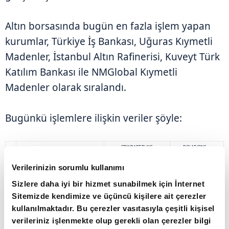
Altın borsasında bugün en fazla işlem yapan
kurumlar, Türkiye İş Bankası, Uğuras Kıymetli
Madenler, İstanbul Altın Rafinerisi, Kuveyt Türk
Katılım Bankası ile NMGlobal Kıymetli
Madenler olarak sıralandı.
Bugünkü işlemlere ilişkin veriler şöyle:
STANDART TL/KG
DOLAR/ONS
Önceki Kapanış
4.708.999,50
3.547,00
Verilerinizin sorumlu kullanımı
En Düşük
4.655.000,00
3.500,95
En Yüksek
4.715.000,00
3.558,70
Sizlere daha iyi bir hizmet sunabilmek için İnternet
Kapanış
4.705.000,00
3.510,00
Sitemizde kendimize ve üçüncü kişilere ait çerezler
Ağırlıklı Ortalama
4.709.031,47
3.541,89
kullanılmaktadır. Bu çerezler vasıtasıyla çeşitli kişisel
Toplam İşlem Hacmi (TL)
5.835.353.314,23
verileriniz işlenmekte olup gerekli olan çerezler bilgi
Toplam İşlem Miktarı (Kg)
1.241,76