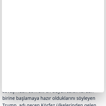
belirterek İran'ın müzakereler konusunda
birbiriyle çelişen açıklamalar yaptığını
savundu.
Trump, "İran'ın talebi üzerine, Suudi Arabistan,
Birleşik Arap Emirlikleri, Katar ve diğer
ülkelerin de desteklediği görüşmeleri
yürütüyoruz. Bu, onların iyi bir anlaşma
yapması için son şansı." diye konuştu.
Söz konusu ülkelerden kendisine "saldırıları
durdurması" çağrısı gelmese 2. Dünya
Savaşı'ndan sonraki en büyük saldırılardan
birine başlamaya hazır olduklarını söyleyen
Trump, adı geçen Körfez ülkelerinden gelen