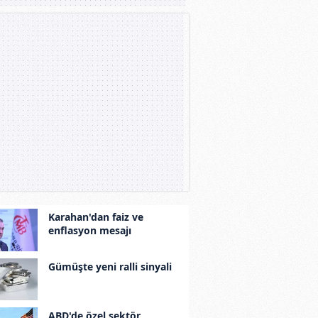
Karahan'dan faiz ve
enflasyon mesajı
Gümüşte yeni ralli sinyali
ABD'de özel sektör