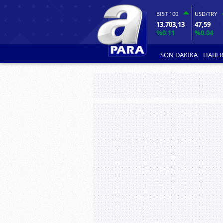
BIST 100
USD/TRY
13.703,13
47,59
%0.11
%0.04
SON DAKİKA
HABER