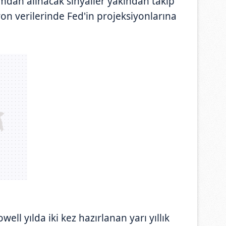
dan alınacak sinyaller yakından takip
yon verilerinde Fed'in projeksiyonlarına
ll yılda iki kez hazırlanan yarı yıllık