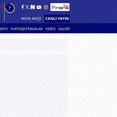
6'
CANLI YAYIN
YAYIN AKIŞI
REPO
YURTDIŞI PİYASALAR
VİDEO
GALERİ