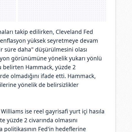
maları takip edilirken, Cleveland Fed
enflasyon yüksek seyretmeye devam
ir süre daha" düşürülmesini olası
asyon görünümüne yönelik yukarı yönlü
nu belirten Hammack, yüzde 2
de olmadığını ifade etti. Hammack,
lerine yönelik de belirsizlikler
lliams ise reel gayrisafi yurt içi hasıla
e yüzde 2 civarında olmasını
ra politikasının Fed'in hedeflerine