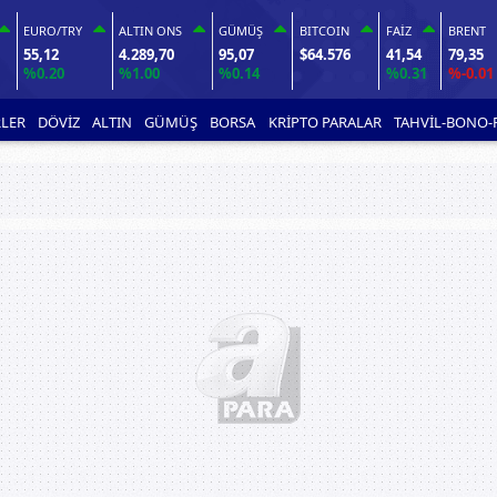
EURO/TRY
ALTIN ONS
GÜMÜŞ
BITCOIN
FAİZ
BRENT
55,12
4.289,70
95,07
$64.576
41,54
79,35
%0.20
%1.00
%0.14
%0.31
%-0.01
LER
DÖVİZ
ALTIN
GÜMÜŞ
BORSA
KRİPTO PARALAR
TAHVİL-BONO-