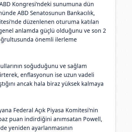
n ABD Kongresi'ndeki sunumuna dün
nünde ABD Senatosunun Bankacılık,
itesi'nde düzenlenen oturuma katılan
genel anlamda güçlü olduğunu ve son 2
oğrultusunda önemli ilerleme
oşullarının soğuduğunu ve sağlam
irterek, enflasyonun ise uzun vadeli
ştığını ancak hala biraz yüksek kalmaya
yana Federal Açık Piyasa Komitesi'nin
 baz puan indirdiğini anımsatan Powell,
ilde yeniden ayarlanmasının