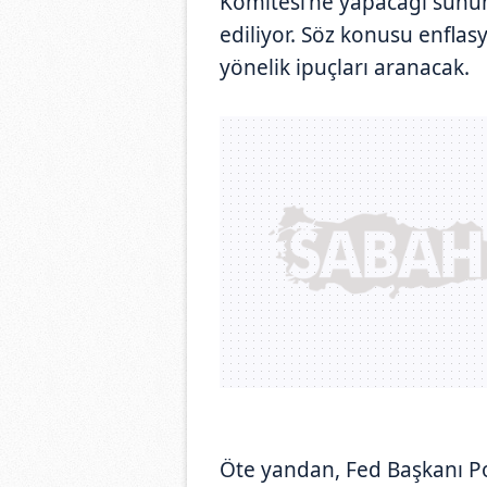
Komitesi'ne yapacağı sunum
ediliyor. Söz konusu enflas
yönelik ipuçları aranacak.
Öte yandan, Fed Başkanı Powe