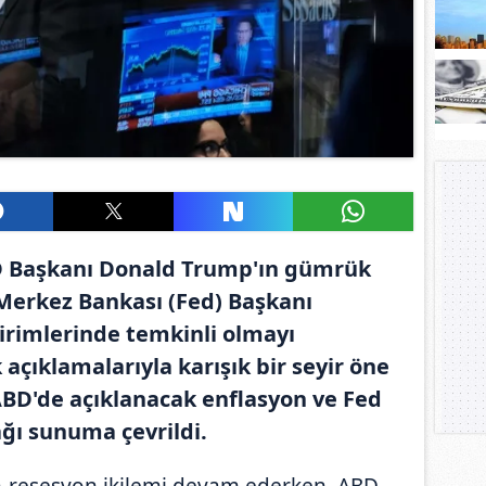
D Başkanı Donald Trump'ın gümrük
 Merkez Bankası (Fed) Başkanı
dirimlerinde temkinli olmayı
açıklamalarıyla karışık bir seyir öne
ABD'de açıklanacak enflasyon ve Fed
ğı sunuma çevrildi.
-resesyon ikilemi devam ederken, ABD