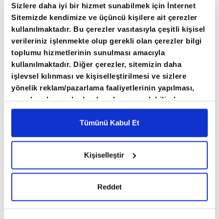
Sizlere daha iyi bir hizmet sunabilmek için İnternet
fiyatını yukarı yönlü destekliyor.
Sitemizde kendimize ve üçüncü kişilere ait çerezler
kullanılmaktadır. Bu çerezler vasıtasıyla çeşitli kişisel
Kriz dönemlerinde yatırımcılar portföylerinin
verileriniz işlenmekte olup gerekli olan çerezler bilgi
bir kısmını altına kaydırmayı tercih ederken,
toplumu hizmetlerinin sunulması amacıyla
kullanılmaktadır. Diğer çerezler, sitemizin daha
altın jeopolitik açıdan belirsiz zamanlarda
işlevsel kılınması ve kişiselleştirilmesi ve sizlere
güvenli bir liman olarak görülüyor.
yönelik reklam/pazarlama faaliyetlerinin yapılması,
amaçlarıyla sınırlı olarak açık rızanız dahilinde
kullanılacaktır. Çerezlere ilişkin tercihlerinizi çerez
paneli vasıtasıyla belirleyebilirsiniz. Çerezlere ilişkin
Tümünü Kabul Et
detaylı bilgi için Ayarlar butonuna tıklayabilir,
Çerez
Bilgilendirme
Metnimizi ziyaret edebilirsiniz.
Kişiselleştir
6698 sayılı Kişisel Verilerin Korunması Kanunu
uyarınca hazırlanmış olan İnternet Sitesi Aydınlatma
Metnimizi okumak ve sitemizi ziyaretiniz kapsamında
Reddet
gerçekleştirilen veri işleme faaliyetleri ile ilgili daha
detaylı bilgi almak için lütfen
tıklayınız.