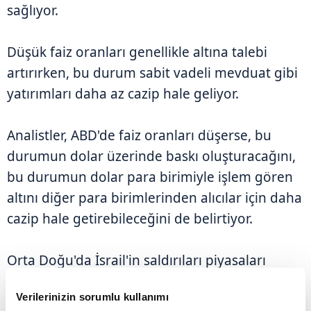
sağlıyor.
Düşük faiz oranları genellikle altına talebi
artırırken, bu durum sabit vadeli mevduat gibi
yatırımları daha az cazip hale geliyor.
Analistler, ABD'de faiz oranları düşerse, bu
durumun dolar üzerinde baskı oluşturacağını,
bu durumun dolar para birimiyle işlem gören
altını diğer para birimlerinden alıcılar için daha
cazip hale getirebileceğini de belirtiyor.
Orta Doğu'da İsrail'in saldırıları piyasaları
tedirgin etmeye devam ederken söz konusu
Verilerinizin sorumlu kullanımı
durum güvenli liman arayışıyla altının ons