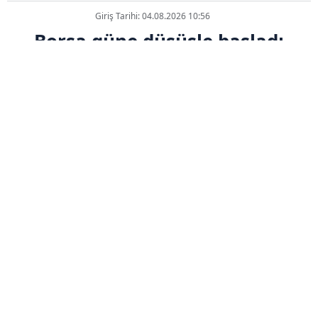
Giriş Tarihi: 04.08.2026 10:56
Borsa güne düşüşle başladı
ABONE OL
Borsa İstanbul'da BIST 100 endeksi,
güne yüzde 0,08 düşüşle 13.399,44