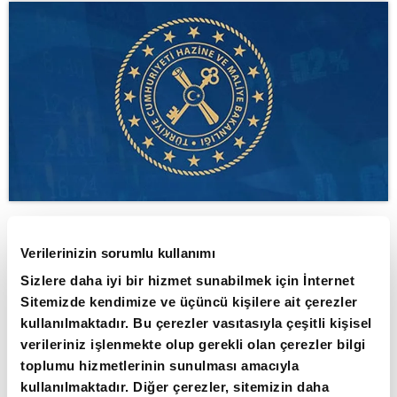
ABONE OL
Verilerinizin sorumlu kullanımı
Sizlere daha iyi bir hizmet sunabilmek için İnternet
Hazine ve Maliye Bakanlığı, dış
Sitemizde kendimize ve üçüncü kişilere ait çerezler
finansman programı çerçevesinde ABD
kullanılmaktadır. Bu çerezler vasıtasıyla çeşitli kişisel
doları cinsinden 10 yıl vadeli tahvil
verileriniz işlenmekte olup gerekli olan çerezler bilgi
toplumu hizmetlerinin sunulması amacıyla
ihracı gerçekleştirmek üzere Bank of
kullanılmaktadır. Diğer çerezler, sitemizin daha