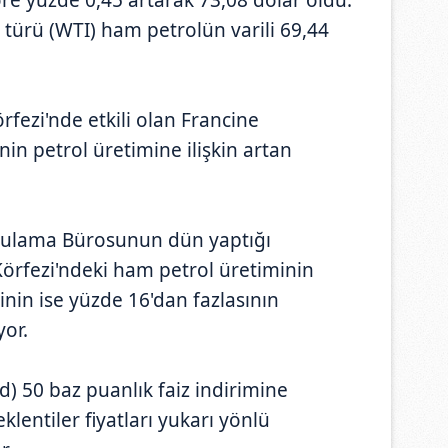
 türü (WTI) ham petrolün varili 69,44
rfezi'nde etkili olan Francine
nin petrol üretimine ilişkin artan
gulama Bürosunun dün yaptığı
örfezi'ndeki ham petrol üretiminin
nin ise yüzde 16'dan fazlasının
or.
) 50 baz puanlık faiz indirimine
lentiler fiyatları yukarı yönlü