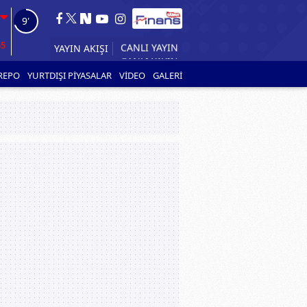
7'
55
YAYIN AKIŞI
REPO
YURTDIŞI PİYASALAR
VİDEO
GALERİ