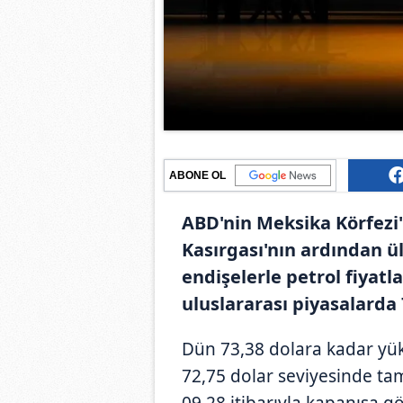
ABONE OL
ABD'nin Meksika Körfezi'
Kasırgası'nın ardından ül
endişelerle petrol fiyatla
uluslararası piyasalarda
Dün 73,38 dolara kadar yüks
72,75 dolar seviyesinde tam
09.28 itibarıyla kapanışa g