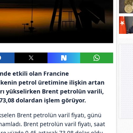
nde etkili olan Francine
kenin petrol üretimine ilişkin artan
rı yükselirken Brent petrolün varili,
 73,08 dolardan işlem görüyor.
elen Brent petrolün varil fiyatı, günü
amladı. Brent petrolün varil fiyatı, saat
öre yüzde 0,45 artarak 73,08 dolar oldu.