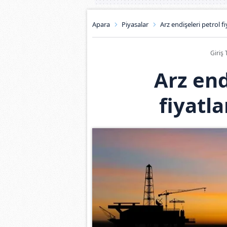
Apara
Piyasalar
Arz endişeleri petrol fi
Giriş 
Arz end
fiyatla