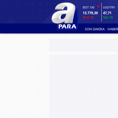
BIST 100
USD/TRY
13.779,39
47,71
%-0.14
%0.18
SON DAKİKA
HABER