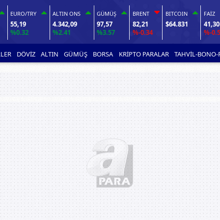
EURO/TRY
ALTIN ONS
GÜMÜŞ
BRENT
BITCOIN
FAİZ
55,19
4.342,09
97,57
82,21
$64.831
41,30
%0.32
%2.41
%3.57
%-0.34
%-0.
LER
DÖVİZ
ALTIN
GÜMÜŞ
BORSA
KRİPTO PARALAR
TAHVİL-BONO-