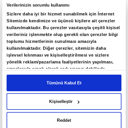
ülkede açıklanacak haftalık işsizlik maaşı
Verilerinizin sorumlu kullanımı
başvuruları verisinin ülkedeki iş gücü piyasası
Sizlere daha iyi bir hizmet sunabilmek için İnternet
hakkında daha fazla kanıt sunabileceğini ve
Sitemizde kendimize ve üçüncü kişilere ait çerezler
kullanılmaktadır. Bu çerezler vasıtasıyla çeşitli kişisel
piyasaların yönü üzerinde belirleyici
verileriniz işlenmekte olup gerekli olan çerezler bilgi
olabileceğini kaydetti.
toplumu hizmetlerinin sunulması amacıyla
kullanılmaktadır. Diğer çerezler, sitemizin daha
Bugün yurt içinde TCMB'nin açıklayacağı yılın 3.
işlevsel kılınması ve kişiselleştirilmesi ve sizlere
yönelik reklam/pazarlama faaliyetlerinin yapılması,
Enflasyon Raporu, yurt dışında ise ABD'de
amaçlarıyla sınırlı olarak açık rızanız dahilinde
haftalık işsizlik maaşı başvurularının yanı sıra
kullanılacaktır. Çerezlere ilişkin tercihlerinizi çerez
toptan eşya stoklarının takip edileceğini dile
paneli vasıtasıyla belirleyebilirsiniz. Çerezlere ilişkin
Tümünü Kabul Et
getiren analistler, teknik açıdan BIST 100
detaylı bilgi için Ayarlar butonuna tıklayabilir,
Çerez
Bilgilendirme
Metnimizi ziyaret edebilirsiniz.
endeksinde 9.800 ve 9.750 puanın destek,
Kişiselleştir
6698 sayılı Kişisel Verilerin Korunması Kanunu
10.100 ve 10.200 puanın direnç konumunda
uyarınca hazırlanmış olan İnternet Sitesi Aydınlatma
olduğunu belirtti.
Metnimizi okumak ve sitemizi ziyaretiniz kapsamında
Reddet
gerçekleştirilen veri işleme faaliyetleri ile ilgili daha