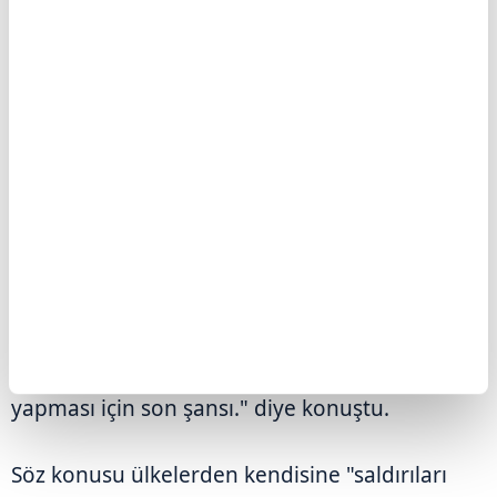
düzenlediği başkanlık kararnamesi imza
töreninin ardından basın mensuplarının İran
gündemine ilişkin sorularını yanıtladı. Trump,
Tahran ile müzakerelerin yeniden başladığını
belirterek İran'ın müzakereler konusunda
birbiriyle çelişen açıklamalar yaptığını
savundu.
Trump, "İran'ın talebi üzerine, Suudi Arabistan,
Birleşik Arap Emirlikleri, Katar ve diğer
ülkelerin de desteklediği görüşmeleri
yürütüyoruz. Bu, onların iyi bir anlaşma
yapması için son şansı." diye konuştu.
Söz konusu ülkelerden kendisine "saldırıları