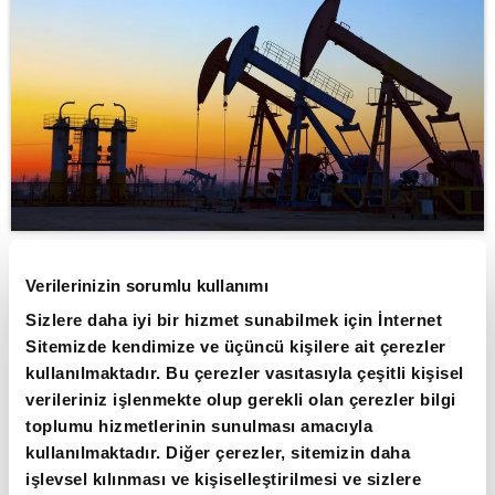
Verilerinizin sorumlu kullanımı
ABONE OL
Sizlere daha iyi bir hizmet sunabilmek için İnternet
Brent petrolün varili, uluslararası
Sitemizde kendimize ve üçüncü kişilere ait çerezler
piyasalarda 80,32 dolardan işlem
kullanılmaktadır. Bu çerezler vasıtasıyla çeşitli kişisel
verileriniz işlenmekte olup gerekli olan çerezler bilgi
görüyor.
toplumu hizmetlerinin sunulması amacıyla
Dün 81,28 dolara kadar yükselen Brent
kullanılmaktadır. Diğer çerezler, sitemizin daha
işlevsel kılınması ve kişiselleştirilmesi ve sizlere
petrolün varil fiyatı, günü 80,68 dolar