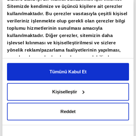
Sitemizde kendimize ve üçüncü kişilere ait çerezler
kullanılmaktadır. Bu çerezler vasıtasıyla çeşitli kişisel
verileriniz işlenmekte olup gerekli olan çerezler bilgi
toplumu hizmetlerinin sunulması amacıyla
kullanılmaktadır. Diğer çerezler, sitemizin daha
işlevsel kılınması ve kişiselleştirilmesi ve sizlere
yönelik reklam/pazarlama faaliyetlerinin yapılması,
amaçlarıyla sınırlı olarak açık rızanız dahilinde
kullanılacaktır. Çerezlere ilişkin tercihlerinizi çerez
paneli vasıtasıyla belirleyebilirsiniz. Çerezlere ilişkin
Tümünü Kabul Et
detaylı bilgi için Ayarlar butonuna tıklayabilir,
Çerez
ABONE OL
Bilgilendirme
Metnimizi ziyaret edebilirsiniz.
Kişiselleştir
6698 sayılı Kişisel Verilerin Korunması Kanunu
Türkiye Cumhuriyet Merkez Bankası
uyarınca hazırlanmış olan İnternet Sitesi Aydınlatma
Başkanı Fatih Karahan, piyasaların
Metnimizi okumak ve sitemizi ziyaretiniz kapsamında
Reddet
merakla beklediği yılın üçüncü
gerçekleştirilen veri işleme faaliyetleri ile ilgili daha
detaylı bilgi almak için lütfen
tıklayınız.
Enflasyon Raporu'nu açıklayacak.
Karahan'ın yapacağı sunum ile