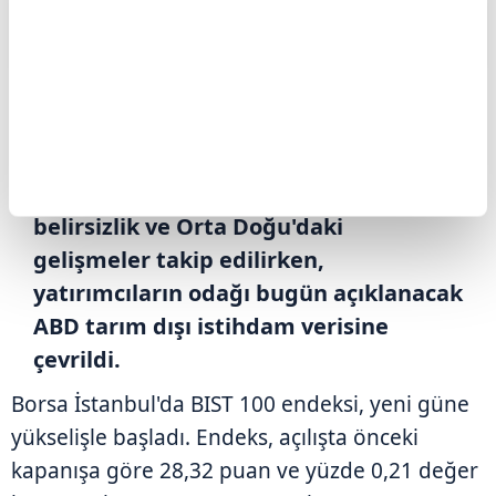
ABONE OL
BIST 100 endeksi, güne yüzde 0,21
yükselişle 13.827,14 puandan başladı.
Küresel piyasalarda Fed'in gelecek
dönemde atacağı adımlara ilişkin
belirsizlik ve Orta Doğu'daki
gelişmeler takip edilirken,
yatırımcıların odağı bugün açıklanacak
ABD tarım dışı istihdam verisine
çevrildi.
Borsa İstanbul'da BIST 100 endeksi, yeni güne
yükselişle başladı. Endeks, açılışta önceki
kapanışa göre 28,32 puan ve yüzde 0,21 değer