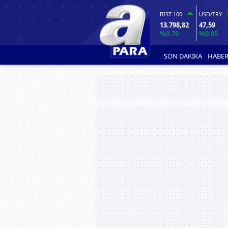
BIST 100
USD/TRY
13.798,82
47,59
%0.70
%0.05
SON DAKİKA
HABER