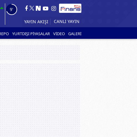
7'
YAYIN AKIŞI
REPO
YURTDIŞI PİYASALAR
VİDEO
GALERİ