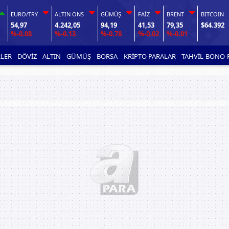
EURO/TRY
ALTIN ONS
GÜMÜŞ
FAİZ
BRENT
BITCOIN
54,97
4.242,05
94,19
41,53
79,35
$64.392
%-0.08
%-0.13
%-0.78
%-0.02
%-0.01
LER
DÖVİZ
ALTIN
GÜMÜŞ
BORSA
KRİPTO PARALAR
TAHVİL-BONO-