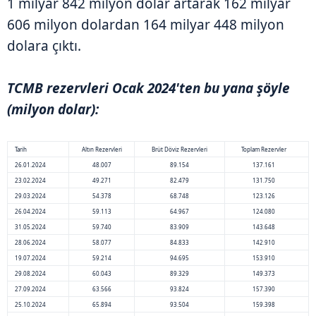
1 milyar 842 milyon dolar artarak 162 milyar
606 milyon dolardan 164 milyar 448 milyon
dolara çıktı.
TCMB rezervleri Ocak 2024'ten bu yana şöyle
(milyon dolar):
Tarih
Altın Rezervleri
Brüt Döviz Rezervleri
Toplam Rezervler
26.01.2024
48.007
89.154
137.161
23.02.2024
49.271
82.479
131.750
29.03.2024
54.378
68.748
123.126
26.04.2024
59.113
64.967
124.080
31.05.2024
59.740
83.909
143.648
28.06.2024
58.077
84.833
142.910
19.07.2024
59.214
94.695
153.910
29.08.2024
60.043
89.329
149.373
27.09.2024
63.566
93.824
157.390
25.10.2024
65.894
93.504
159.398