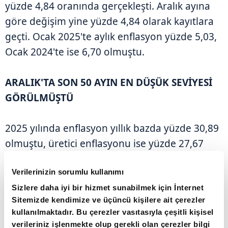
yüzde 4,84 oranında gerçekleşti. Aralık ayına
göre değişim yine yüzde 4,84 olarak kayıtlara
geçti. Ocak 2025'te aylık enflasyon yüzde 5,03,
Ocak 2024'te ise 6,70 olmuştu.
ARALIK'TA SON 50 AYIN EN DÜŞÜK SEVİYESİ
GÖRÜLMÜŞTÜ
2025 yılında enflasyon yıllık bazda yüzde 30,89
olmuştu, üretici enflasyonu ise yüzde 27,67
olarak kayıtlara geçmişti. Tüketici enflasyonu
Verilerinizin sorumlu kullanımı
Kasım 2021'de görülen yüzde 21,31'lik
enflasyonun ardından yıllık bazda son 49 ayın
Sizlere daha iyi bir hizmet sunabilmek için İnternet
Sitemizde kendimize ve üçüncü kişilere ait çerezler
en düşük seviyesine gerilemişti. Kasım ayında
kullanılmaktadır. Bu çerezler vasıtasıyla çeşitli kişisel
ise 0.87 ile en düşük aylık enflasyon yaşanmıştı.
verileriniz işlenmekte olup gerekli olan çerezler bilgi