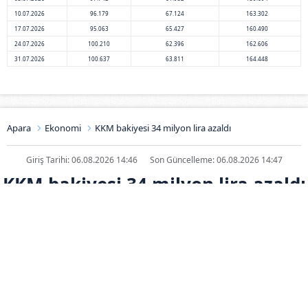
10.07.2026
96.179
67.124
163.302
17.07.2026
95.063
65.427
160.490
24.07.2026
100.210
62.396
162.606
31.07.2026
100.637
63.811
164.448
Apara
Ekonomi
KKM bakiyesi 34 milyon lira azaldı
Giriş Tarihi: 06.08.2026 14:46
Son Güncelleme: 06.08.2026 14:47
KKM bakiyesi 34 milyon lira azaldı