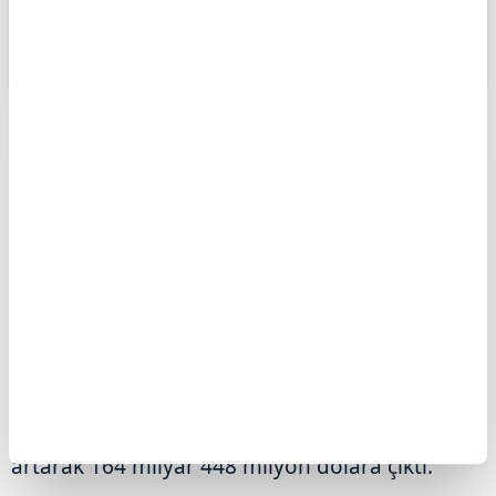
ABONE OL
Türkiye Cumhuriyet Merkez Bankası
(TCMB) haftalık para ve banka
istatistiklerini açıkladı. Böylelikle 31
Temmuz haftası için Merkez
Bankası'nın rezervleri belli oldu.
Türkiye Cumhuriyet Merkez Bankasının (TCMB)
toplam rezervleri, 31 Temmuz haftasında bir
önceki haftaya göre 1 milyar 842 milyon dolar
artarak 164 milyar 448 milyon dolara çıktı.