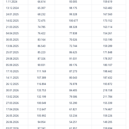
1.11.2024
66.614
93.005
159.619
13.12.2024
65.307
98.175
163.482
24.01.2025
68.232
99.328
167.560
14.02.2025
72.475
100.677
173.152
21.03.2025
74.785
88.328
163.114
04.04.2025
76.422
77.838
154.261
30.05.2025
83.164
70.026
153.190
13.06.2025
86.543
72.744
159.289
25.07.2025
85.223
86.625
171.848
29.08.2025
87.326
91.031
178.357
05.09.2025
90.931
89.176
180.107
17.10.2025
111.169
87.273
198.442
14.11.2025
107.389
80.043
187.432
26.12.2025
116.894
76.978
193.872
30.01.2026
133.753
84.405
218.158
13.02.2026
132.199
79.586
211.784
27.03.2026
100.049
55.290
155.339
17.04.2026
112.647
61.821
174.467
26.05.2026
105.992
53.234
159.226
26.06.2026
94.954
54.251
149.205
03.07.2026
97.742
61.952
159.694