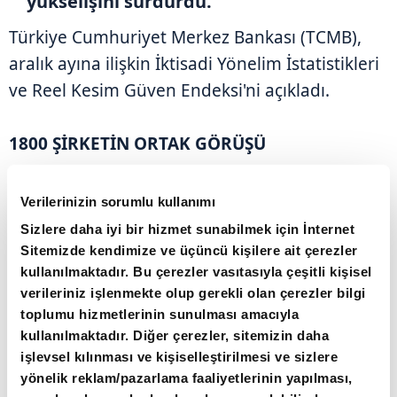
yükselişini sürdürdü.
Türkiye Cumhuriyet Merkez Bankası (TCMB),
aralık ayına ilişkin İktisadi Yönelim İstatistikleri
ve Reel Kesim Güven Endeksi'ni açıkladı.
1800 ŞİRKETİN ORTAK GÖRÜŞÜ
İktisadi Yönelim Anketi sonuçları, imalat
Verilerinizin sorumlu kullanımı
sanayisinde faaliyet gösteren 1799 iş yerinin
Sizlere daha iyi bir hizmet sunabilmek için İnternet
yanıtlarının ağırlıklandırılıp toplulaştırılmasıyla
Sitemizde kendimize ve üçüncü kişilere ait çerezler
kullanılmaktadır. Bu çerezler vasıtasıyla çeşitli kişisel
elde edildi.
verileriniz işlenmekte olup gerekli olan çerezler bilgi
toplumu hizmetlerinin sunulması amacıyla
2025 yılı aralık ayında mevsimsellikten
kullanılmaktadır. Diğer çerezler, sitemizin daha
arındırılmış Reel Kesim Güven Endeksi, bir
işlevsel kılınması ve kişiselleştirilmesi ve sizlere
yönelik reklam/pazarlama faaliyetlerinin yapılması,
önceki aya göre 0,5 puan artarak 103,7