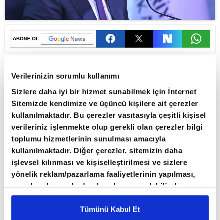
ABONE OL
Türkiye Cumhuriyet Merkez Bankası
Verilerinizin sorumlu kullanımı
Başkanı Fatih Karahan, piyasaların
Sizlere daha iyi bir hizmet sunabilmek için İnternet
merakla beklediği yılın üçüncü
Sitemizde kendimize ve üçüncü kişilere ait çerezler
Enflasyon Raporu'nu açıklayacak.
kullanılmaktadır. Bu çerezler vasıtasıyla çeşitli kişisel
Karahan'ın yapacağı sunum ile
verileriniz işlenmekte olup gerekli olan çerezler bilgi
enflasyon beklentileri yeniden
toplumu hizmetlerinin sunulması amacıyla
kullanılmaktadır. Diğer çerezler, sitemizin daha
şekillenecek.
işlevsel kılınması ve kişiselleştirilmesi ve sizlere
Piyasalarda gözler bir kez daha milyonları
yönelik reklam/pazarlama faaliyetlerinin yapılması,
yakından ilgilendiren Merkez Bankası'nın
amaçlarıyla sınırlı olarak açık rızanız dahilinde
kullanılacaktır. Çerezlere ilişkin tercihlerinizi çerez
enflasyon tahminlerine çevrildi.
paneli vasıtasıyla belirleyebilirsiniz. Çerezlere ilişkin
Tümünü Kabul Et