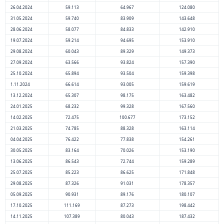
26.04.2024
59.113
64.967
124.080
31.05.2024
59.740
83.909
143.648
28.06.2024
58.077
84.833
142.910
19.07.2024
59.214
94.695
153.910
29.08.2024
60.043
89.329
149.373
27.09.2024
63.566
93.824
157.390
25.10.2024
65.894
93.504
159.398
1.11.2024
66.614
93.005
159.619
13.12.2024
65.307
98.175
163.482
24.01.2025
68.232
99.328
167.560
14.02.2025
72.475
100.677
173.152
21.03.2025
74.785
88.328
163.114
04.04.2025
76.422
77.838
154.261
30.05.2025
83.164
70.026
153.190
13.06.2025
86.543
72.744
159.289
25.07.2025
85.223
86.625
171.848
29.08.2025
87.326
91.031
178.357
05.09.2025
90.931
89.176
180.107
17.10.2025
111.169
87.273
198.442
14.11.2025
107.389
80.043
187.432