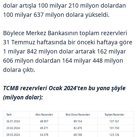
dolar artışla 100 milyar 210 milyon dolardan
100 milyar 637 milyon dolara yükseldi.
Böylece Merkez Bankasının toplam rezervleri
31 Temmuz haftasında bir önceki haftaya göre
1 milyar 842 milyon dolar artarak 162 milyar
606 milyon dolardan 164 milyar 448 milyon
dolara çıktı.
TCMB rezervleri Ocak 2024'ten bu yana şöyle
(milyon dolar):
Tarih
Altın Rezervleri
Brüt Döviz Rezervleri
Toplam Rezervler
26.01.2024
48.007
89.154
137.161
23.02.2024
49.271
82.479
131.750
29.03.2024
54.378
68.748
123.126