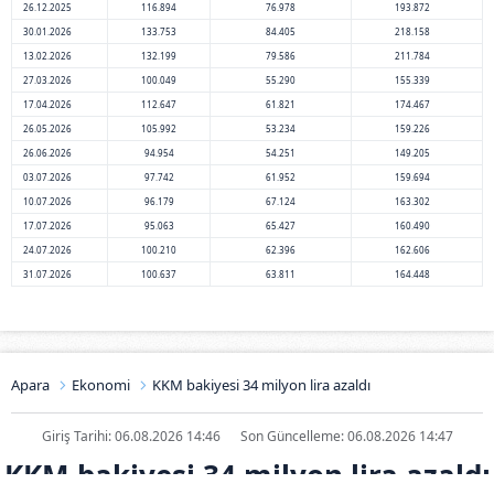
26.12.2025
116.894
76.978
193.872
30.01.2026
133.753
84.405
218.158
13.02.2026
132.199
79.586
211.784
27.03.2026
100.049
55.290
155.339
17.04.2026
112.647
61.821
174.467
26.05.2026
105.992
53.234
159.226
26.06.2026
94.954
54.251
149.205
03.07.2026
97.742
61.952
159.694
10.07.2026
96.179
67.124
163.302
17.07.2026
95.063
65.427
160.490
24.07.2026
100.210
62.396
162.606
31.07.2026
100.637
63.811
164.448
Apara
Ekonomi
KKM bakiyesi 34 milyon lira azaldı
Giriş Tarihi: 06.08.2026 14:46
Son Güncelleme: 06.08.2026 14:47
KKM bakiyesi 34 milyon lira azaldı