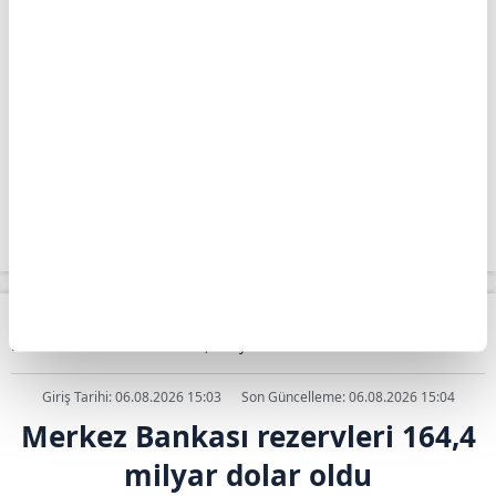
BIST 100'DE KRİTİK SEVİYELER
Analistler, teknik açıdan BIST 100 endeksinde
14.000 ve 14.100 puanın direnç, 13.700 ve
13.600 puanın ise destek konumunda
olduğunu kaydetti.
Apara
Ekonomi
Merkez Bankası rezervleri 164,4 milyar dolar oldu
Giriş Tarihi: 06.08.2026 15:03
Son Güncelleme: 06.08.2026 15:04
Merkez Bankası rezervleri 164,4
milyar dolar oldu