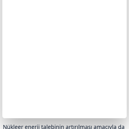
değerlendirilmesine ihtiyaç bulunuyor.
Sermayenin yalnızca yeni elektrik üretim
tesislerine değil, bunların büyük ölçekte
işletilmesini sağlayacak nükleer yakıt
döngüsüne de yönlendirilmesi gerektiği
vurgulanıyor.
Böylelikle artan elektrik talebinin karşılanması,
enerji güvenliğinin artırılması ve iklim
değişikliği ile mücadelede karbonsuzlaşma
çabalarının gerçekleştirilmesi için nükleer
enerjiye ihtiyaç duyuluyor.
Nükleer enerji talebinin artırılması amacıyla da