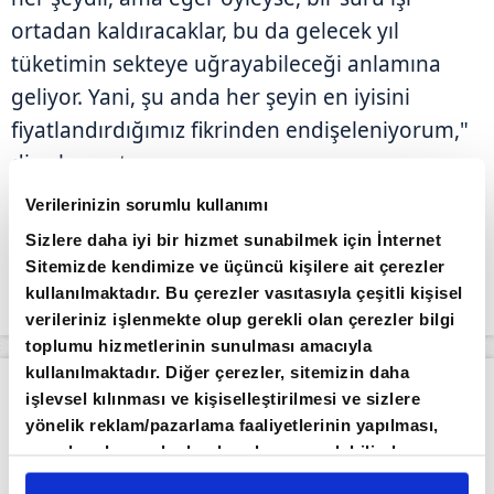
ortadan kaldıracaklar, bu da gelecek yıl
tüketimin sekteye uğrayabileceği anlamına
geliyor. Yani, şu anda her şeyin en iyisini
fiyatlandırdığımız fikrinden endişeleniyorum,"
diye konuştu.
Verilerinizin sorumlu kullanımı
Sizlere daha iyi bir hizmet sunabilmek için İnternet
Sitemizde kendimize ve üçüncü kişilere ait çerezler
kullanılmaktadır. Bu çerezler vasıtasıyla çeşitli kişisel
verileriniz işlenmekte olup gerekli olan çerezler bilgi
toplumu hizmetlerinin sunulması amacıyla
kullanılmaktadır. Diğer çerezler, sitemizin daha
Apara
Ekonomi
işlevsel kılınması ve kişiselleştirilmesi ve sizlere
ABD'de özel sektör istihdamı temmuzda beklentilerin altında arttı
yönelik reklam/pazarlama faaliyetlerinin yapılması,
amaçlarıyla sınırlı olarak açık rızanız dahilinde
Giriş Tarihi: 05.08.2026 16:07
Son Güncelleme: 05.08.2026 16:08
kullanılacaktır. Çerezlere ilişkin tercihlerinizi çerez