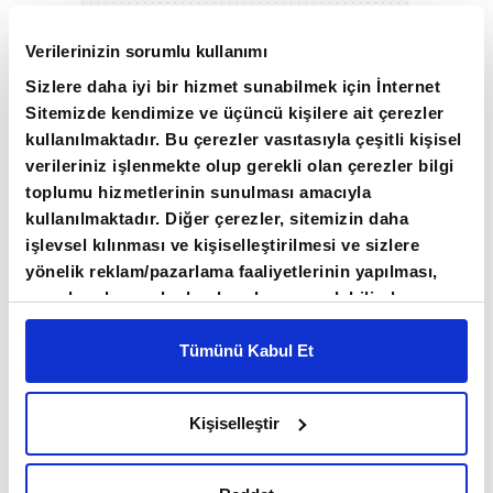
Verilerinizin sorumlu kullanımı
NEW YORK BORSASI KARIŞIK SEYRETTİ
Sizlere daha iyi bir hizmet sunabilmek için İnternet
Sitemizde kendimize ve üçüncü kişilere ait çerezler
kullanılmaktadır. Bu çerezler vasıtasıyla çeşitli kişisel
Bu gelişmelerle, Dow Jones endeksi yüzde 0,38
verileriniz işlenmekte olup gerekli olan çerezler bilgi
ve S&P 500 endeksi yüzde 0,09 değer
toplumu hizmetlerinin sunulması amacıyla
kaybederken, Nasdaq endeksi yüzde 0,13
kullanılmaktadır. Diğer çerezler, sitemizin daha
değer kazandı. ABD'de endeks vadeli
işlevsel kılınması ve kişiselleştirilmesi ve sizlere
yönelik reklam/pazarlama faaliyetlerinin yapılması,
kontratlar, güne yükselişle başladı.
amaçlarıyla sınırlı olarak açık rızanız dahilinde
kullanılacaktır. Çerezlere ilişkin tercihlerinizi çerez
Bu gelişmelerle dün 2 baz puan artışla yüzde
paneli vasıtasıyla belirleyebilirsiniz. Çerezlere ilişkin
Tümünü Kabul Et
4,19'a yükselen ABD'nin 10 yıllık tahvil faizi
detaylı bilgi için Ayarlar butonuna tıklayabilir,
Çerez
Bilgilendirme
Metnimizi ziyaret edebilirsiniz.
kapanışa paralel seyir izlerken, dolar endeksi
Kişiselleştir
6698 sayılı Kişisel Verilerin Korunması Kanunu
de yatay seyirle yüzde 99,2 seviyesinde
uyarınca hazırlanmış olan İnternet Sitesi Aydınlatma
seyrediyor.
Metnimizi okumak ve sitemizi ziyaretiniz kapsamında