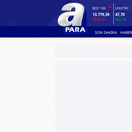
BIST 100
USD/TRY
13.779,39
47,70
%-0.14
%0.15
SON DAKİKA
HABER