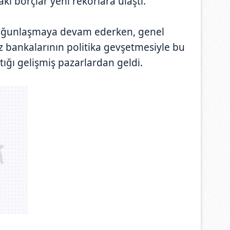
ki borçlar yeni rekorlara ulaştı.
 yoğunlaşmaya devam ederken, genel
z bankalarının politika gevşetmesiyle bu
ttığı gelişmiş pazarlardan geldi.