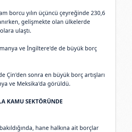
am borcu yılın üçüncü çeyreğinde 230,6
anırken, gelişmekte olan ülkelerde
olara ulaştı.
Almanya ve İngiltere'de de büyük borç
de Çin'den sonra en büyük borç artışları
onya ve Meksika'da görüldü.
ALA KAMU SEKTÖRÜNDE
akıldığında, hane halkına ait borçlar