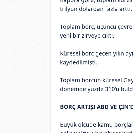
trilyon dolardan fazla arttı.
Toplam borç, üçüncü çeyrek 
yeni bir zirveye çıktı.
Küresel borç geçen yılın a
kaydedilmişti.
Toplam borcun küresel Gayri
dönemde yüzde 310'u buld
BORÇ ARTIŞI ABD VE ÇİN
Büyük ölçüde kamu borçlan