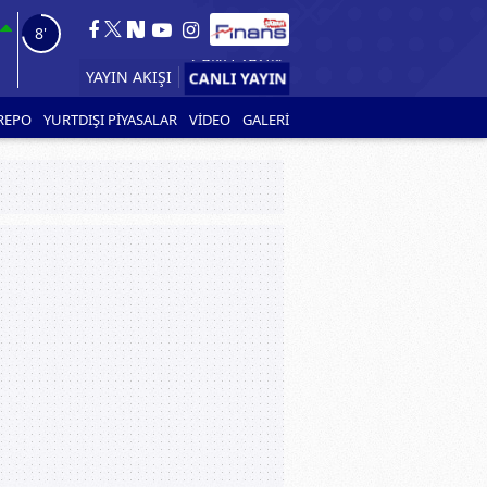
7'
YAYIN AKIŞI
REPO
YURTDIŞI PİYASALAR
VİDEO
GALERİ