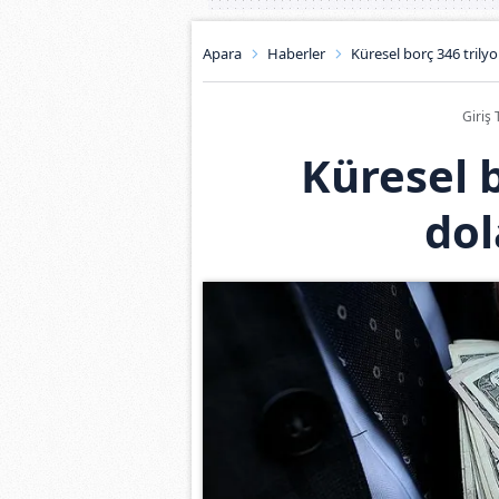
Apara
Haberler
Küresel borç 346 trilyo
Giriş 
Küresel b
dol