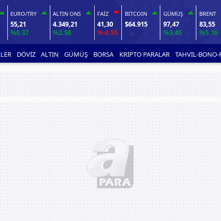
EURO/TRY
ALTIN ONS
FAİZ
BITCOIN
GÜMÜŞ
BRENT
55,21
4.349,21
41,30
$64.915
97,47
83,55
%0.37
%2.58
%-0.55
%3.45
%5.16
LER
DÖVİZ
ALTIN
GÜMÜŞ
BORSA
KRİPTO PARALAR
TAHVİL-BONO-