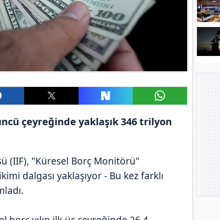
üncü çeyreğinde yaklaşık 346 trilyon
sü (IIF), "Küresel Borç Monitörü"
kimi dalgası yaklaşıyor - Bu kez farklı
mladı.
 borç yılın ilk üç çeyreğinde 26,4