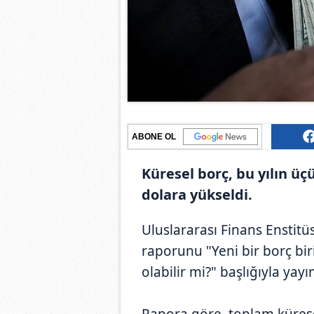
ABONE OL
Küresel borç, bu yılın üç
dolara yükseldi.
Uluslararası Finans Enstitü
raporunu "Yeni bir borç biri
olabilir mi?" başlığıyla yayı
Rapora göre, toplam küresel