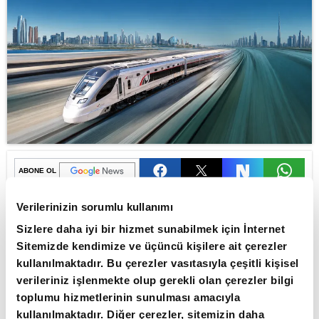
ABONE OL
Türkiye’de ve dünyanın farklı
Verilerinizin sorumlu kullanımı
coğrafyalarında hayata geçirdiği
Sizlere daha iyi bir hizmet sunabilmek için İnternet
Sitemizde kendimize ve üçüncü kişilere ait çerezler
havalimanları, otoyollar, demiryolu
kullanılmaktadır. Bu çerezler vasıtasıyla çeşitli kişisel
hatları, tüneller ve büyük ölçekli
verileriniz işlenmekte olup gerekli olan çerezler bilgi
altyapı projeleriyle sektörde öncü ve
toplumu hizmetlerinin sunulması amacıyla
güçlü bir konuma sahip olan Kalyon
kullanılmaktadır. Diğer çerezler, sitemizin daha