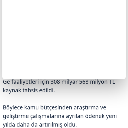
2026 İÇİN 308,6 MİLYAR LİRALIK ÖDENEK
Bütçe başlangıç ödenekleri esas alınarak
yapılan hesaplamalara göre, 2026 yılında Ar-
Ge faaliyetleri için 308 milyar 568 milyon TL
kaynak tahsis edildi.
Böylece kamu bütçesinden araştırma ve
geliştirme çalışmalarına ayrılan ödenek yeni
yılda daha da artırılmış oldu.