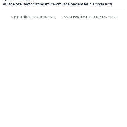
ABD'de özel sektör istihdamı temmuzda beklentilerin altında arttı
Giriş Tarihi: 05.08.2026 16:07
Son Güncelleme: 05.08.2026 16:08
ABD'de özel sektör istihdamı
temmuzda beklentilerin altında
arttı