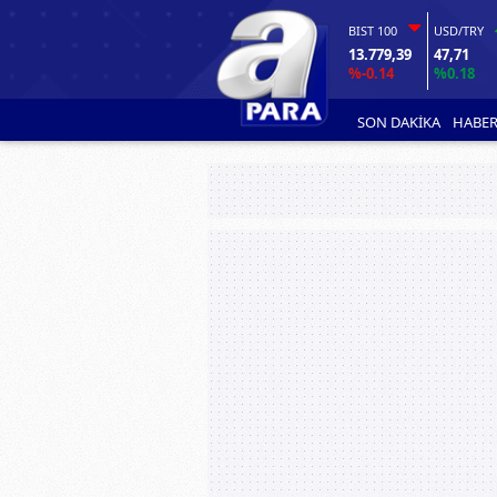
BIST 100
USD/TRY
13.779,39
47,71
%-0.14
%0.18
SON DAKİKA
HABER