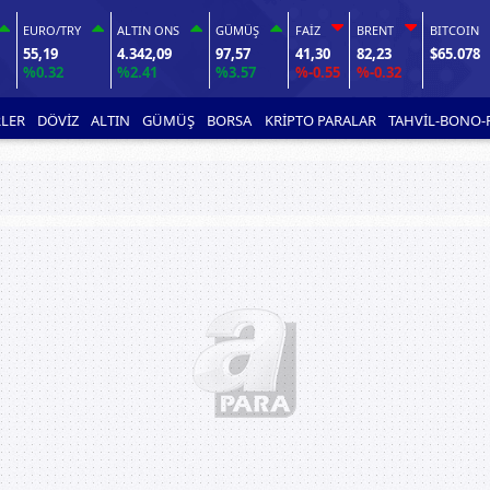
EURO/TRY
ALTIN ONS
GÜMÜŞ
FAİZ
BRENT
BITCOIN
55,19
4.342,09
97,57
41,30
82,23
$65.078
%0.32
%2.41
%3.57
%-0.55
%-0.32
LER
DÖVİZ
ALTIN
GÜMÜŞ
BORSA
KRİPTO PARALAR
TAHVİL-BONO-