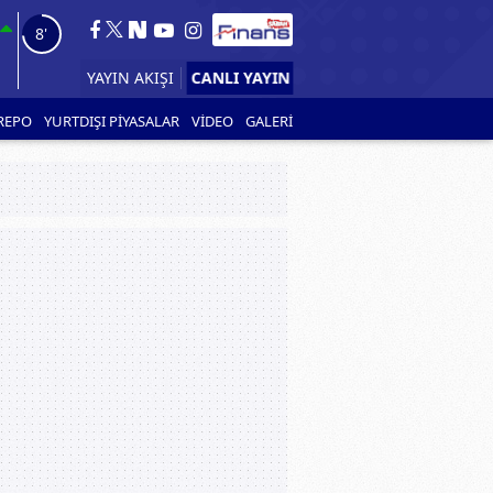
6'
CANLI YAYIN
YAYIN AKIŞI
REPO
YURTDIŞI PİYASALAR
VİDEO
GALERİ