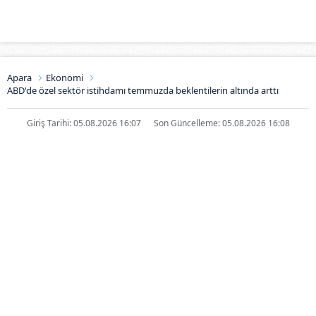
Apara
Ekonomi
ABD'de özel sektör istihdamı temmuzda beklentilerin altında arttı
Giriş Tarihi: 05.08.2026 16:07
Son Güncelleme: 05.08.2026 16:08
ABD'de özel sektör istihdamı
temmuzda beklentilerin altında
arttı