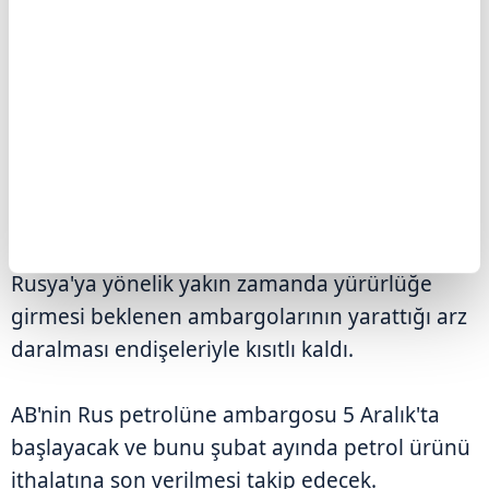
testler, imalat, ticaret ve hizmetler
sektöründeki işletmelerin faaliyetlerinin
kısıtlanması gibi katı ve geniş ölçekli tedbirleri
gerektiriyor. Tedbirler, hayatın olağan akışına
müdahalenin yanında ekonomik maliyeti
açısından da tartışmalara yol açıyor.
Ancak fiyatlardaki düşüş, Avrupa Birliği'nin (AB)
Rusya'ya yönelik yakın zamanda yürürlüğe
girmesi beklenen ambargolarının yarattığı arz
daralması endişeleriyle kısıtlı kaldı.
AB'nin Rus petrolüne ambargosu 5 Aralık'ta
başlayacak ve bunu şubat ayında petrol ürünü
ithalatına son verilmesi takip edecek.