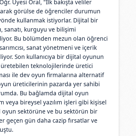
ğr. Üyesi Oral, "İlk bakışta veliler
 olarak görülse de öğrenciler durumun
yönde kullanmak istiyorlar. Dijital bir
, sanatı, kurguyu ve bilişimi
iyor. Bu bölümden mezun olan öğrenci
tasarımcısı, sanat yönetmeni ve içerik
liyor. Son kullanıcıya bir dijital oyunun
üretebilen teknolojilerinde üretici
ması ile dev oyun firmalarına alternatif
oyun üreticilerinin pazarda yer sahibi
umda. Bu bağlamda dijital oyun
m veya bireysel yazılım işleri gibi kişisel
tal oyun sektörüne ve bu sektörün bir
er geçen gün daha cazip fırsatlar ve
uştu.