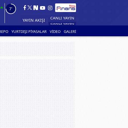
6'
YAYIN AKIŞI
REPO
YURTDIŞI PİYASALAR
VİDEO
GALERİ