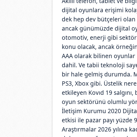
Akıllı telefon, tablet ve bi
dijital oyunlara erişimi ko
dek hep dev bütçeleri ola
ancak günümüzde dijital oy
otomotiv, enerji gibi sektör
konu olacak, ancak örneği
AAA olarak bilinen oyunlar
dahil. Ve tabii teknoloji s
bir hale gelmiş durumda. Mes
PS3, Xbox gibi. Üstelik ner
etkileyen Kovıd 19 salgını, 
oyun sektörünü olumlu yönde
İletişim Kurumu 2020 Dijit
etkisi ile pazar payı yüzde 
Araştırmalar 2026 yılına ka