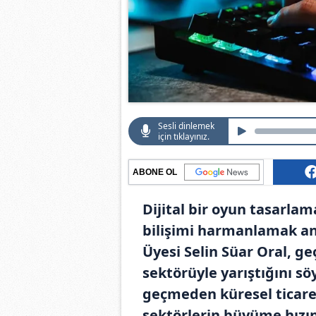
Sesli dinlemek
için tıklayınız.
ABONE OL
Dijital bir oyun tasarlam
bilişimi harmanlamak anl
Üyesi Selin Süar Oral, g
sektörüyle yarıştığını sö
geçmeden küresel ticaret
sektörlerin büyüme hızını