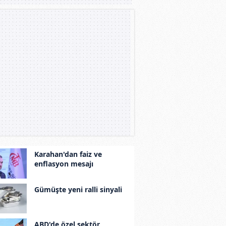
Karahan'dan faiz ve
enflasyon mesajı
Gümüşte yeni ralli sinyali
ABD'de özel sektör