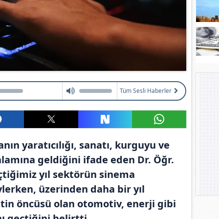
Tüm Sesli Haberler
anın yaratıcılığı, sanatı, kurguyu ve
amına geldiğini ifade eden Dr. Öğr.
eçtiğimiz yıl sektörün sinema
ylerken, üzerinden daha bir yıl
in öncüsü olan otomotiv, enerji gibi
 geçtiğini belirtti.