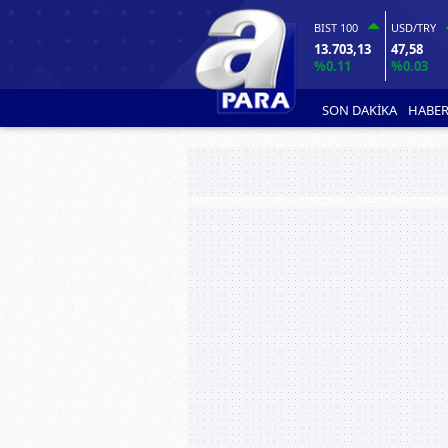
BIST 100
USD/TRY
13.703,13
47,58
%0.11
%0.03
SON DAKİKA
HABER