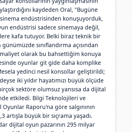
lgisayar konsollarının yaygınlaşmasının
laylaştırdığını kaydeden Oral, "Bugüne
n sinema endüstrisinden konuşuyorduk,
un endüstrisi sadece sinemaya değil,
lere kafa tutuyor. Belki biraz teknik bir
n günümüzde sınıflandırma açısından
 maliyet olarak bu bahsettiğim konuya
ayesinde oyunlar git gide daha komplike
ela yedinci nesil konsollar geliştirildi;
edeyse iki yıldır hayatımızı büyük ölçüde
birçok sektöre olumsuz yansısa da dijital
 etkiledi. Bilgi Teknolojileri ve
al Oyunlar Raporu'na göre salgınının
9,3 artışla büyük bir sıçrama yaşadı.
dar dijital oyun pazarının 295 milyar