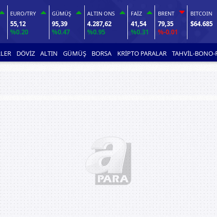
EURO/TRY
GÜMÜŞ
ALTIN ONS
FAİZ
BRENT
BITCOIN
55,12
95,39
4.287,62
41,54
79,35
$64.685
%0.20
%0.47
%0.95
%0.31
%-0.01
LER
DÖVİZ
ALTIN
GÜMÜŞ
BORSA
KRİPTO PARALAR
TAHVİL-BONO-